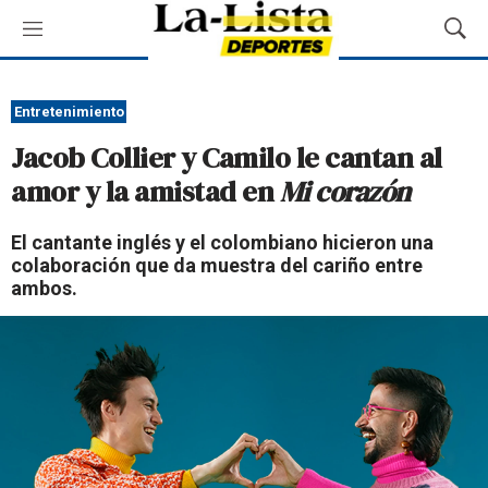
M
M
e
o
n
s
ú
t
Entretenimiento
r
Jacob Collier y Camilo le cantan al
a
r
amor y la amistad en
Mi corazón
B
ú
El cantante inglés y el colombiano hicieron una
s
colaboración que da muestra del cariño entre
q
ambos.
u
e
d
a