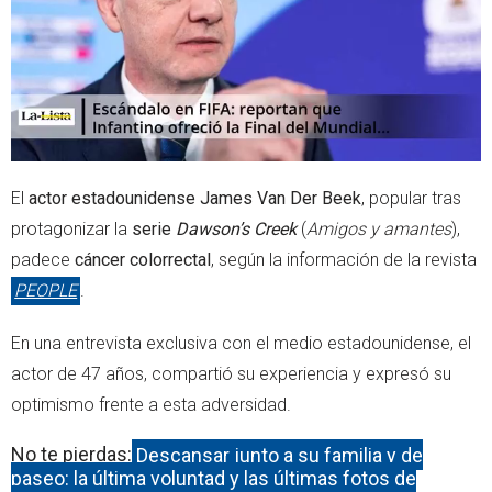
p
El
actor estadounidense James Van Der Beek
, popular tras
protagonizar la
serie
Dawson’s Creek
(
Amigos y amantes
),
padece
cáncer colorrectal
, según la información de la revista
PEOPLE
.
En una entrevista exclusiva con el medio estadounidense, el
actor de 47 años, compartió su experiencia y expresó su
optimismo frente a esta adversidad.
No te pierdas:
Descansar junto a su familia y de
paseo: la última voluntad y las últimas fotos de