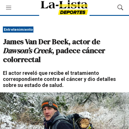
M
M
e
o
n
s
ú
t
Entretenimiento
r
James Van Der Beek, actor de
a
r
Dawson’s Creek
, padece cáncer
B
colorrectal
ú
s
q
El actor reveló que recibe el tratamiento
u
correspondiente contra el cáncer y dio detalles
e
sobre su estado de salud.
d
a