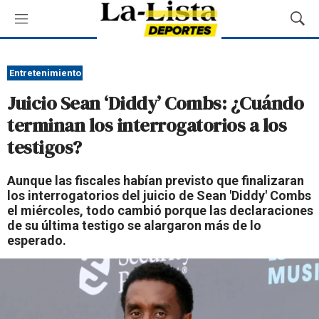
M
M
e
o
n
s
ú
t
Entretenimiento
r
Juicio Sean ‘Diddy’ Combs: ¿Cuándo
a
r
terminan los interrogatorios a los
B
testigos?
ú
s
q
Aunque las fiscales habían previsto que finalizaran
u
los interrogatorios del juicio de Sean 'Diddy' Combs
e
el miércoles, todo cambió porque las declaraciones
d
de su última testigo se alargaron más de lo
a
esperado.