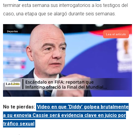
e
a
terminar esta semana sus interrogatorios a los testigos del
r
p
caso, una etapa que se alargó durante seis semanas.
p
Lea el artículo
No te pierdas:
Video en que ‘Diddy’ golpea brutalmente
a su exnovia Cassie será evidencia clave en juicio por
tráfico sexual