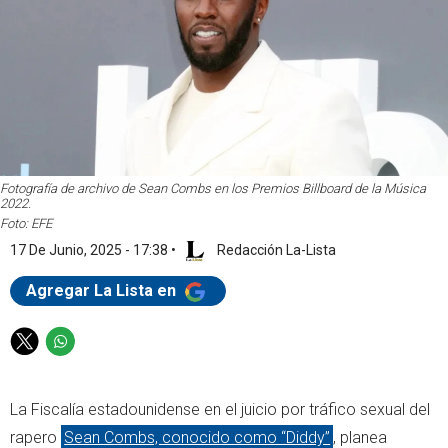
Fotografía de archivo de Sean Combs en los Premios Billboard de la Música
2022.
Foto: EFE
17 De Junio, 2025 - 17:38
•
Redacción La-Lista
Agregar La Lista en
T
W
w
h
i
a
La Fiscalía estadounidense en el juicio por tráfico sexual del
t
t
t
s
rapero
Sean Combs, conocido como “Diddy”
, planea