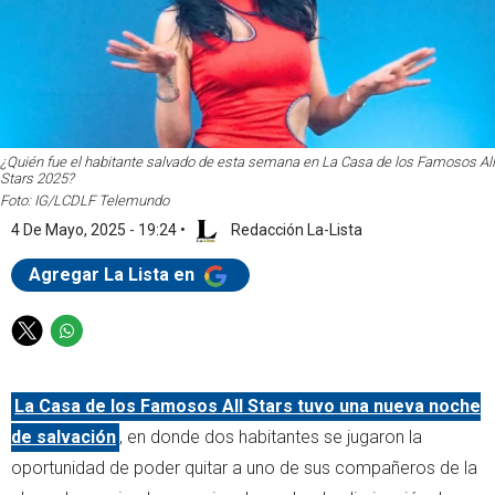
¿Quién fue el habitante salvado de esta semana en La Casa de los Famosos All
Stars 2025?
Foto: IG/LCDLF Telemundo
4 De Mayo, 2025 - 19:24
•
Redacción La-Lista
Agregar La Lista en
T
W
w
h
i
a
La Casa de los Famosos All Stars tuvo una nueva noche
t
t
t
s
de salvación
, en donde dos habitantes se jugaron la
e
a
oportunidad de poder quitar a uno de sus compañeros de la
r
p