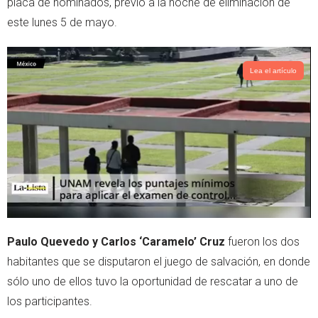
placa de nominados, previo a la noche de eliminación de
p
este lunes 5 de mayo.
Lea el artículo
Paulo Quevedo y Carlos ‘Caramelo’ Cruz
fueron los dos
habitantes que se disputaron el juego de salvación, en donde
sólo uno de ellos tuvo la oportunidad de rescatar a uno de
los participantes.