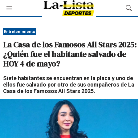
M
M
e
o
n
s
ú
t
Entretenimiento
r
La Casa de los Famosos All Stars 2025:
a
r
¿Quién fue el habitante salvado de
B
HOY 4 de mayo?
ú
s
q
Siete habitantes se encuentran en la placa y uno de
u
ellos fue salvado por otro de sus compañeros de La
e
Casa de los Famosos All Stars 2025.
d
a