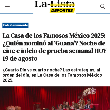
M
M
e
o
n
s
ú
t
Entretenimiento
r
La Casa de los Famosos México 2025:
a
r
¿Quién nominó al ‘Guana’? Noche de
B
cine e inicio de prueba semanal HOY
ú
s
19 de agosto
q
u
¿Cuarto Día vs cuarto noche? Las estrategias, al
e
orden del día, en La Casa de los Famosos México
d
2025.
a