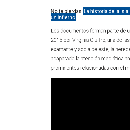
No te pierdas:
La historia de la isl
un infierno
Los documentos forman parte de u
2015 por Virginia Giuffre, una de la
examante y socia de este, la herede
acaparado la atención mediática ant
prominentes relacionadas con el mul