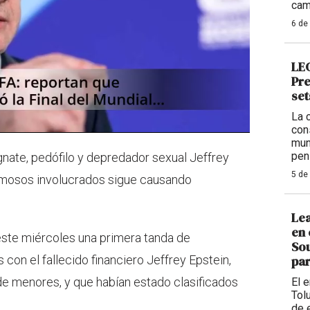
cam
6 de
LEG
Pre
set
La 
con
mun
pen
nate, pedófilo y depredador sexual Jeffrey
5 de
famosos involucrados sigue causando
Lea
en 
este miércoles una primera tanda de
Sou
con el fallecido financiero Jeffrey Epstein,
par
de menores, y que habían estado clasificados
El 
Tolu
de 