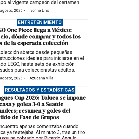
po al vigente campeón del certamen.
·
 agosto, 2026
Ivonne Lino
ENTRETENIMIENTO
O One Piece llega a México:
cio, dónde comprar y todos los
s de la esperada colección
colección abarca desde pequeñas
strucciones ideales para iniciarse en el
do LEGO, hasta sets de exhibición
sados para coleccionistas adultos.
·
 agosto, 2026
Azucena Villa
RESULTADOS Y ESTADÍSTICAS
gues Cup 2026: Toluca se impone
casa y golea 3-0 a Seattle
nders; resumen y goles del
tido de Fase de Grupos
encuentro apenas comenzaba cuando
ca ya festejaba. Al minuto 3, tras un tiro
esquina cobrado por Ricardo Angulo,