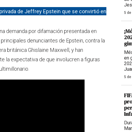
Jes
a privada de Jeffrey Epstein que se convirtió en
5 de
¡Mé
na demanda por difamación presentada en
202
s principales denunciantes de Epstein, contra la
gim
ra británica Ghislaine Maxwell, y han
Méx
en 
e la expectativa de que involucren a figuras
202
timillonario.
Jua
5 de
FIF
pro
per
Inf
Dur
Mar