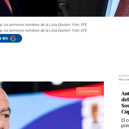
p, los primeros nombres de la Lista Epstein. Foto: EFE
p, los primeros nombres de la Lista Epstein. Foto: EFE
a en
PUBLICID
Lea el artículo
Ant
del
So
Cup
El 
pri