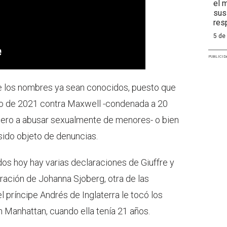
el 
sus
res
5 de
PUBLICID
 los nombres ya sean conocidos, puesto que
icio de 2021 contra Maxwell -condenada a 20
nciero a abusar sexualmente de menores- o bien
sido objeto de denuncias.
os hoy hay varias declaraciones de Giuffre y
ación de Johanna Sjoberg, otra de las
l príncipe Andrés de Inglaterra le tocó los
n Manhattan, cuando ella tenía 21 años.