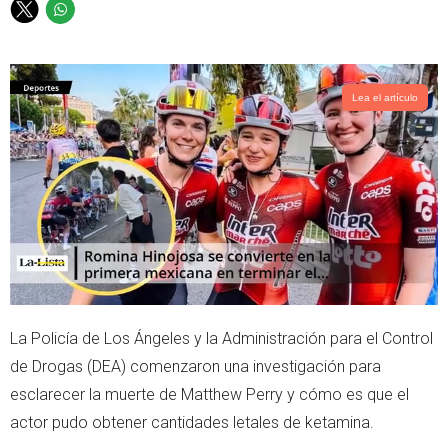
T
W
w
h
i
a
t
t
t
s
Lea el artículo
e
a
r
p
p
La Policía de Los Ángeles y la Administración para el Control
de Drogas (DEA) comenzaron una investigación para
esclarecer la muerte de Matthew Perry y cómo es que el
actor pudo obtener cantidades letales de ketamina.