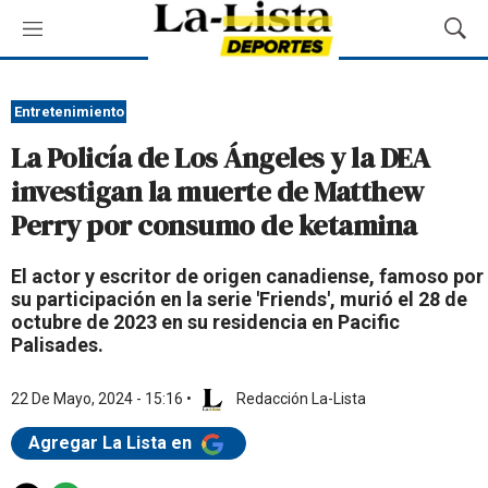
M
M
e
o
n
s
ú
t
Entretenimiento
r
La Policía de Los Ángeles y la DEA
a
r
investigan la muerte de Matthew
B
Perry por consumo de ketamina
ú
s
q
El actor y escritor de origen canadiense, famoso por
u
su participación en la serie 'Friends', murió el 28 de
e
octubre de 2023 en su residencia en Pacific
d
Palisades.
a
22 De Mayo, 2024 - 15:16
•
Redacción La-Lista
Agregar La Lista en