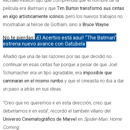
Michael Keaton dijo que comprendía que el nombre de la
película era
Batman
y que
Tim Burton transformó sus cintas
en algo artísticamente icónico
, pero los nuevos trabajos no
mostraban al héroe de Gotham, sino a
Bruce Wayne
.
No te pierdas:
¡El Acertijo está aquí! “The Batman”
estrena nuevo avance con Gatubela
Añadió que una de las razones por las que decidió no
continuar en esas cintas fue porque a pesar de que Joel
Schumacher era un tipo agradable, era
imposible que
caminaran en el mismo rumbo
y que el cineasta no iba a dar
un paso a atrás en sus ideas.
“Creo que no queremos ir en esta dirección, creo que
deberíamos ir en esta”, recordó el también villano del
Universo Cinematográfico de Marvel
en
Spider-Man: Home
Coming
.