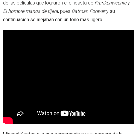
de las películas que lograron el cineasta de
Frankenweenie
y
El hombre manos de tijera
, pues
Batman Forever
y
su
continuación se alejaban con un tono más ligero
.