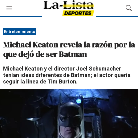
M
M
e
o
n
s
ú
t
Entretenimiento
r
Michael Keaton revela la razón por la
a
r
que dejó de ser Batman
B
ú
Michael Keaton y el director Joel Schumacher
s
tenían ideas diferentes de Batman; el actor quería
q
seguir la línea de Tim Burton.
u
e
d
a