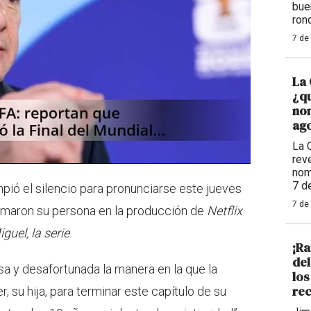
bue
ron
7 de
La 
¿qu
nom
ago
La 
reve
nom
7 d
pió el silencio para pronunciarse este jueves
7 de
asmaron su persona en la producción de
Netflix
guel, la serie
.
¡Ra
de
sa y desafortunada la manera en la que la
los
rec
, su hija, para terminar este capítulo de su