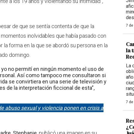
Jim
nte a los 19 años y violentando su intimidad”,
afi
min
des
pesar de que se sentía contenta de que la
7 de
s momentos inolvidables que había pasado con
Car
r la forma en la que se abordó su persona en la
la 
sado domingo.
Req
La 
 yo no permití en ningún momento el uso de
obl
ersonal. Así como tampoco me consultaron si
año
da se convirtiera en una serie de televisión y
ciu
s de la interpretación ficcional de esta”,
ran
situ
7 de
 abuso sexual y violencia ponen en crisis a
Res
¿Có
Juá
adre, Stephanie
, publicó una imagen en su