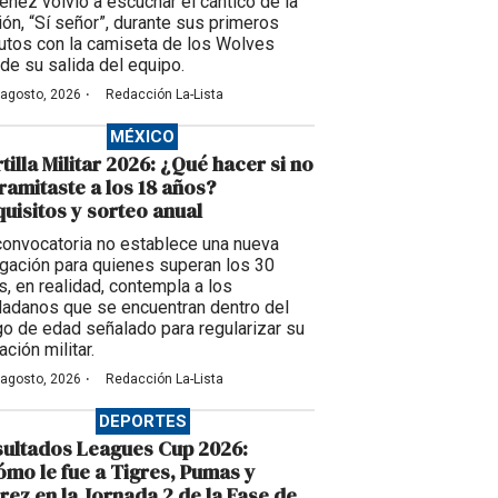
énez volvió a escuchar el cántico de la
ción, “Sí señor”, durante sus primeros
utos con la camiseta de los Wolves
de su salida del equipo.
·
 agosto, 2026
Redacción La-Lista
MÉXICO
tilla Militar 2026: ¿Qué hacer si no
tramitaste a los 18 años?
uisitos y sorteo anual
convocatoria no establece una nueva
igación para quienes superan los 30
s, en realidad, contempla a los
dadanos que se encuentran dentro del
go de edad señalado para regularizar su
ación militar.
·
 agosto, 2026
Redacción La-Lista
DEPORTES
ultados Leagues Cup 2026:
mo le fue a Tigres, Pumas y
rez en la Jornada 2 de la Fase de