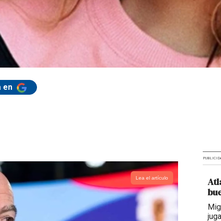
a en
PUBLICID
Lea el artículo
Atl
bue
Mig
jug