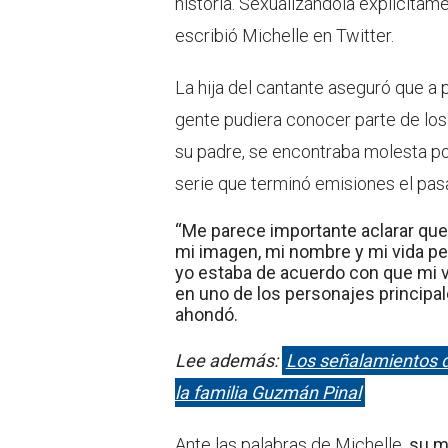
historia. Sexualizándola explícitame
escribió Michelle en Twitter.
La hija del cantante aseguró que a 
gente pudiera conocer parte de lo
su padre, se encontraba molesta po
serie que terminó emisiones el pa
“Me parece importante aclarar que
mi imagen, mi nombre y mi vida p
yo estaba de acuerdo con que mi vi
en uno de los personajes principale
ahondó.
Lee además:
Los señalamientos de
la familia Guzmán Pinal
Ante las palabras de Michelle,
su m