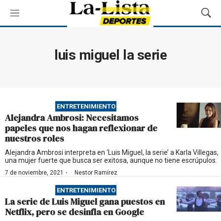
M
M
e
o
n
s
ú
t
luis miguel la serie
r
a
r
B
ú
ENTRETENIMIENTO
s
Alejandra Ambrosi: Necesitamos
q
papeles que nos hagan reflexionar de
u
nuestros roles
e
d
Alejandra Ambrosi interpreta en ‘Luis Miguel, la serie’ a Karla Villegas,
una mujer fuerte que busca ser exitosa, aunque no tiene escrúpulos.
a
·
7 de noviembre, 2021
Nestor Ramírez
ENTRETENIMIENTO
La serie de Luis Miguel gana puestos en
Netflix, pero se desinfla en Google