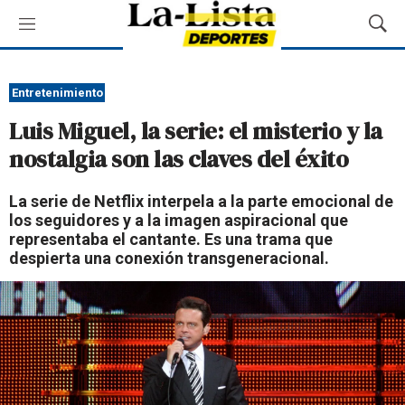
M
M
e
o
n
s
ú
t
Entretenimiento
r
Luis Miguel, la serie: el misterio y la
a
r
nostalgia son las claves del éxito
B
ú
La serie de Netflix interpela a la parte emocional de
s
los seguidores y a la imagen aspiracional que
q
representaba el cantante. Es una trama que
u
despierta una conexión transgeneracional.
e
d
a