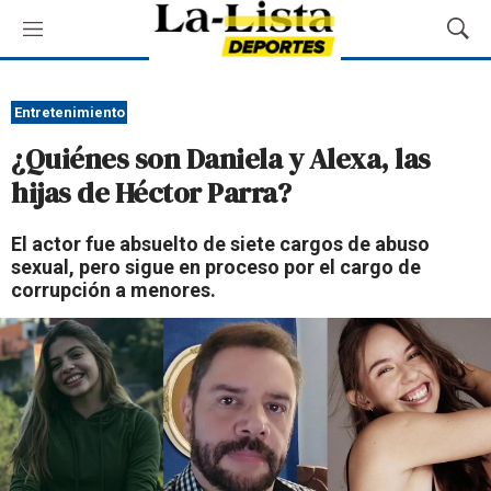
M
M
e
o
n
s
ú
t
Entretenimiento
r
¿Quiénes son Daniela y Alexa, las
a
r
hijas de Héctor Parra?
B
ú
El actor fue absuelto de siete cargos de abuso
s
sexual, pero sigue en proceso por el cargo de
q
corrupción a menores.
u
e
d
a