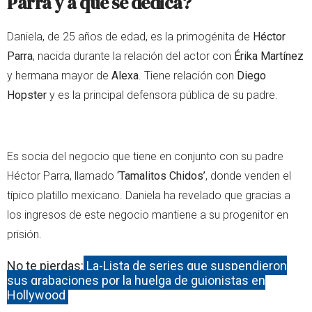
Parra y a qué se dedica?
Daniela, de 25 años de edad, es la primogénita de
Héctor
Parra
, nacida durante la relación del actor con
Érika Martínez
y hermana mayor de
Alexa
. Tiene relación con
Diego
Hopster
y es la principal defensora pública de su padre.
Es socia del negocio que tiene en conjunto con su padre
Héctor Parra, llamado
‘Tamalitos Chidos’
, donde venden el
típico platillo mexicano. Daniela ha revelado que gracias a
los ingresos de este negocio mantiene a su progenitor en
prisión.
No te pierdas:
La-Lista de series que suspendieron
sus grabaciones por la huelga de guionistas en
Hollywood