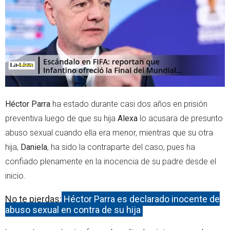
r
p
p
Héctor Parra
ha estado durante casi dos años en prisión
preventiva luego de que su hija
Alexa
lo acusara de presunto
abuso sexual cuando ella era menor, mientras que su otra
hija,
Daniela
, ha sido la contraparte del caso, pues ha
confiado plenamente en la inocencia de su padre desde el
inicio.
No te pierdas:
Héctor Parra es declarado inocente de
abuso sexual en contra de su hija