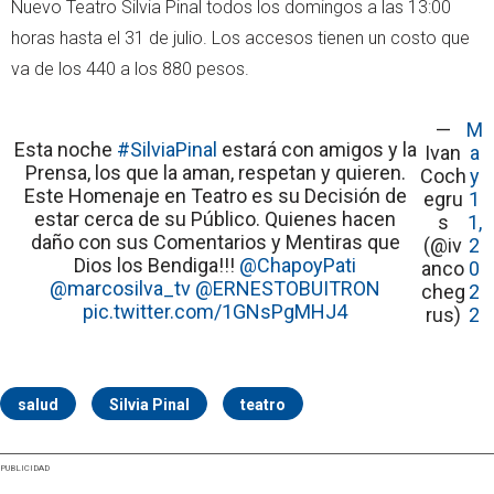
Nuevo Teatro Silvia Pinal todos los domingos a las 13:00
horas hasta el 31 de julio. Los accesos tienen un costo que
va de los 440 a los 880 pesos.
—
M
Esta noche
#SilviaPinal
estará con amigos y la
Ivan
a
Prensa, los que la aman, respetan y quieren.
Coch
y
Este Homenaje en Teatro es su Decisión de
egru
1
estar cerca de su Público. Quienes hacen
s
1,
daño con sus Comentarios y Mentiras que
(@iv
2
Dios los Bendiga!!!
@ChapoyPati
anco
0
@marcosilva_tv
@ERNESTOBUITRON
cheg
2
pic.twitter.com/1GNsPgMHJ4
rus)
2
salud
Silvia Pinal
teatro
PUBLICIDAD