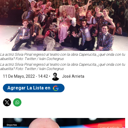
La actriz Silvia Pinal regresó al teatro con la obra Caperucita, ¿qué onda con tu
abuelita? Foto: Twitter / Iván Cochegrus
La actriz Silvia Pinal regresó al teatro con la obra Caperucita, ¿qué onda con tu
abuelita? Foto: Twitter / Iván Cochegrus
11 De Mayo, 2022 - 14:42
•
José Arrieta
Agregar La Lista en
T
W
w
h
i
a
t
t
Lea el artículo