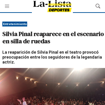
M
M
e
o
n
s
ú
t
Entretenimiento
r
Silvia Pinal reaparece en el escenario
a
r
en silla de ruedas
B
ú
La reaparición de Silvia Pinal en el teatro provocó
s
preocupación entre los seguidores de la legendaria
q
actriz.
u
e
d
a