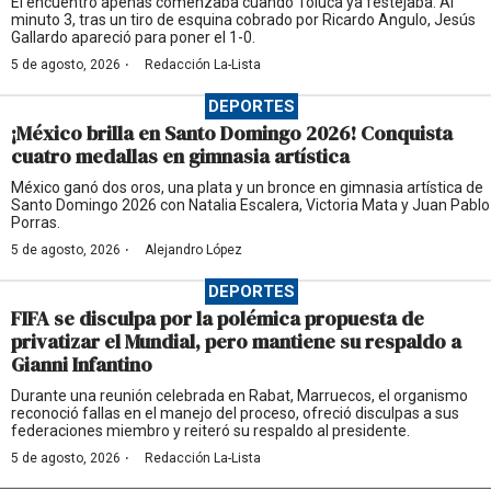
El encuentro apenas comenzaba cuando Toluca ya festejaba. Al
minuto 3, tras un tiro de esquina cobrado por Ricardo Angulo, Jesús
Gallardo apareció para poner el 1-0.
·
5 de agosto, 2026
Redacción La-Lista
DEPORTES
¡México brilla en Santo Domingo 2026! Conquista
cuatro medallas en gimnasia artística
México ganó dos oros, una plata y un bronce en gimnasia artística de
Santo Domingo 2026 con Natalia Escalera, Victoria Mata y Juan Pablo
Porras.
·
5 de agosto, 2026
Alejandro López
DEPORTES
FIFA se disculpa por la polémica propuesta de
privatizar el Mundial, pero mantiene su respaldo a
Gianni Infantino
Durante una reunión celebrada en Rabat, Marruecos, el organismo
reconoció fallas en el manejo del proceso, ofreció disculpas a sus
federaciones miembro y reiteró su respaldo al presidente.
·
5 de agosto, 2026
Redacción La-Lista