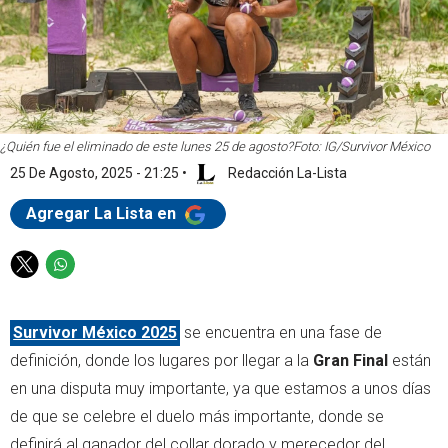
¿Quién fue el eliminado de este lunes 25 de agosto?
Foto: IG/Survivor México
25 De Agosto, 2025 - 21:25
•
Redacción La-Lista
Agregar La Lista en
T
W
w
h
i
a
Survivor México 2025
se encuentra en una fase de
t
t
t
s
definición, donde los lugares por llegar a la
Gran Final
están
e
a
en una disputa muy importante, ya que estamos a unos días
r
p
de que se celebre el duelo más importante, donde se
p
definirá al ganador del collar dorado y merecedor del