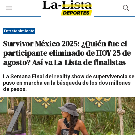
M
M
e
o
n
s
ú
t
Entretenimiento
r
Survivor México 2025: ¿Quién fue el
a
r
participante eliminado de HOY 25 de
B
agosto? Así va La-Lista de finalistas
ú
s
q
La Semana Final del reality show de supervivencia se
u
puso en marcha en la búsqueda de los dos millones
e
de pesos.
d
a