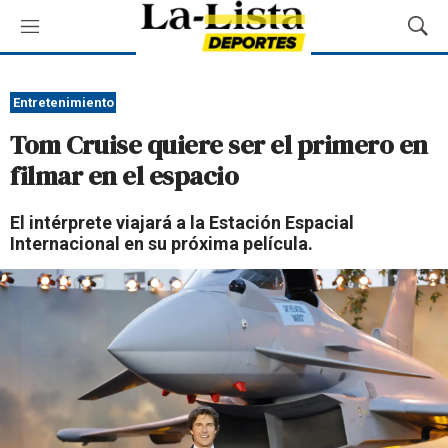
M
M
e
o
n
s
ú
t
Entretenimiento
r
Tom Cruise quiere ser el primero en
a
r
filmar en el espacio
B
ú
El intérprete viajará a la Estación Espacial
s
Internacional en su próxima película.
q
u
e
d
a