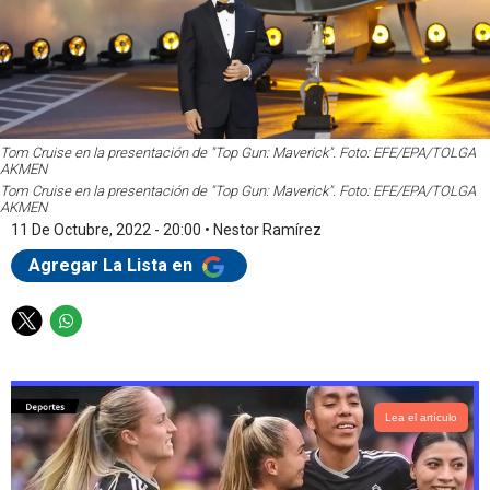
Tom Cruise en la presentación de "Top Gun: Maverick". Foto: EFE/EPA/TOLGA
AKMEN
Tom Cruise en la presentación de "Top Gun: Maverick". Foto: EFE/EPA/TOLGA
AKMEN
11 De Octubre, 2022 - 20:00
•
Nestor Ramírez
Agregar La Lista en
T
W
w
h
i
a
t
t
t
s
Lea el artículo
e
a
r
p