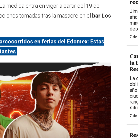
rec
 La medida entra en vigor a partir del 19 de
Jim
acciones tomadas tras la masacre en el
bar Los
afi
min
des
7 de
rcocorridos en ferias del Edomex: Estas
ntantes
Car
la 
Req
La 
obl
año
ciu
ran
situ
7 de
Res