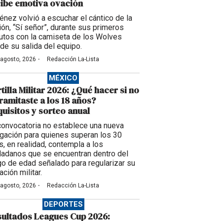
ibe emotiva ovación
énez volvió a escuchar el cántico de la
ción, “Sí señor”, durante sus primeros
utos con la camiseta de los Wolves
de su salida del equipo.
·
 agosto, 2026
Redacción La-Lista
MÉXICO
tilla Militar 2026: ¿Qué hacer si no
tramitaste a los 18 años?
uisitos y sorteo anual
convocatoria no establece una nueva
igación para quienes superan los 30
s, en realidad, contempla a los
dadanos que se encuentran dentro del
go de edad señalado para regularizar su
ación militar.
·
 agosto, 2026
Redacción La-Lista
DEPORTES
ultados Leagues Cup 2026: