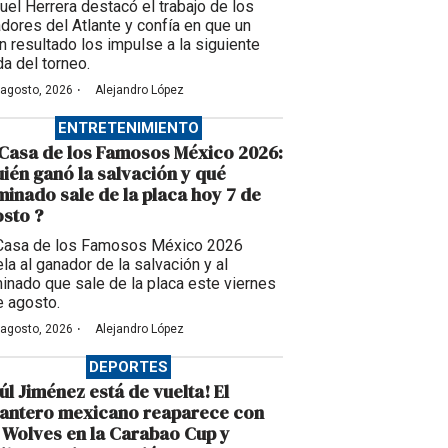
uel Herrera destacó el trabajo de los
adores del Atlante y confía en que un
n resultado los impulse a la siguiente
da del torneo.
·
 agosto, 2026
Alejandro López
ENTRETENIMIENTO
Casa de los Famosos México 2026:
ién ganó la salvación y qué
inado sale de la placa hoy 7 de
sto ?
Casa de los Famosos México 2026
la al ganador de la salvación y al
inado que sale de la placa este viernes
e agosto.
·
 agosto, 2026
Alejandro López
DEPORTES
úl Jiménez está de vuelta! El
lantero mexicano reaparece con
 Wolves en la Carabao Cup y