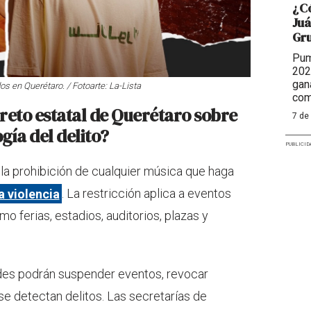
¿Có
Juá
Gr
Pum
202
gan
s en Querétaro. / Fotoarte: La-Lista
com
reto estatal de Querétaro sobre
7 de
gía del delito?
PUBLICID
 la prohibición de cualquier música que haga
 violencia
. La restricción aplica a eventos
o ferias, estadios, auditorios, plazas y
ades podrán suspender eventos, revocar
i se detectan delitos. Las secretarías de