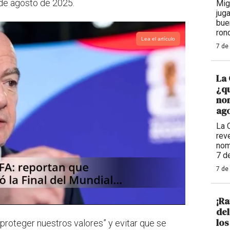
 de agosto de 2025.
Mig
jug
bue
ron
Lea el artículo
7 de
La 
¿qu
nom
ago
La 
reve
nom
7 d
7 de
¡Ra
de
los
proteger nuestros valores” y evitar que se