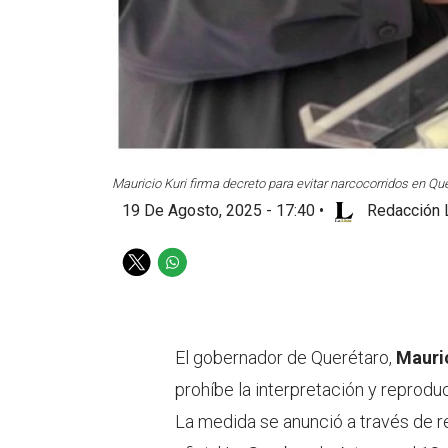
Mauricio Kuri firma decreto para evitar narcocorridos en Que
19 De Agosto, 2025 - 17:40
•
Redacción 
T
W
w
h
i
a
t
t
t
s
El gobernador de Querétaro,
Mauri
e
a
prohíbe la interpretación y reprod
r
p
p
La medida se anunció a través de re