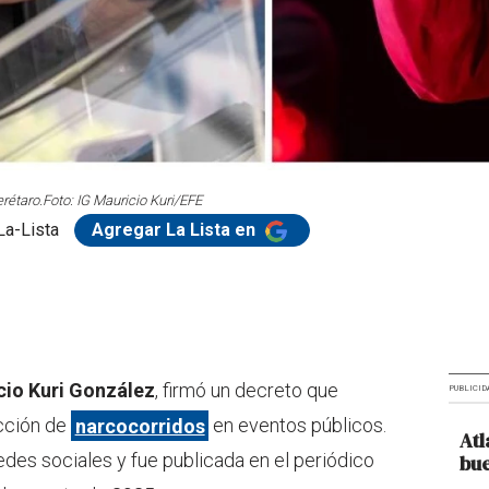
rétaro.
Foto: IG Mauricio Kuri/EFE
La-Lista
Agregar La Lista en
cio Kuri González
, firmó un decreto que
PUBLICID
ucción de
narcocorridos
en eventos públicos.
Atl
des sociales y fue publicada en el periódico
bue