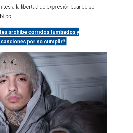
ites a la libertad de expresión cuando se
blico.
tes prohíbe corridos tumbados y
 sanciones por no cumplir?