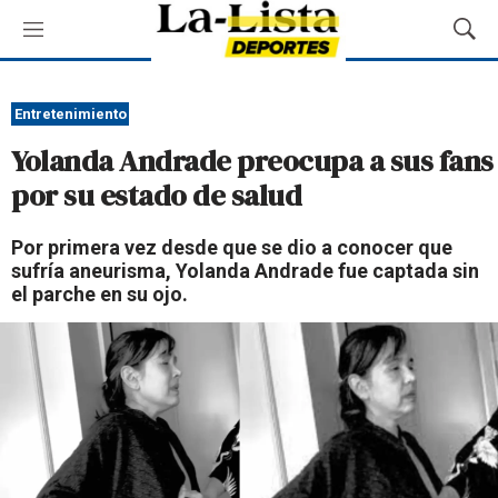
M
M
e
o
n
s
ú
t
Entretenimiento
r
Yolanda Andrade preocupa a sus fans
a
r
por su estado de salud
B
ú
Por primera vez desde que se dio a conocer que
s
sufría aneurisma, Yolanda Andrade fue captada sin
q
el parche en su ojo.
u
e
d
a