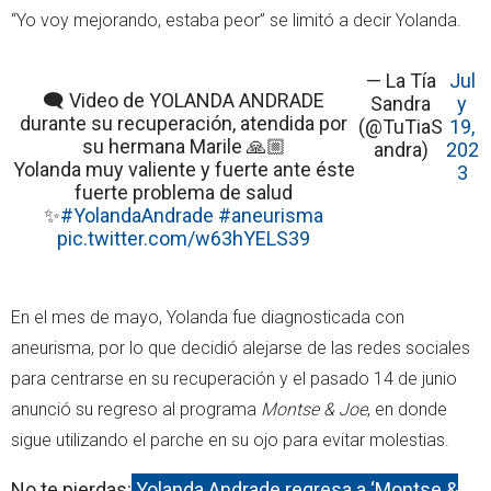
“Yo voy mejorando, estaba peor” se limitó a decir Yolanda.
— La Tía
Jul
🗨️ Video de YOLANDA ANDRADE
Sandra
y
durante su recuperación, atendida por
(@TuTiaS
19,
su hermana Marile 🙏🏼
andra)
202
Yolanda muy valiente y fuerte ante éste
3
fuerte problema de salud
✨
#YolandaAndrade
#aneurisma
pic.twitter.com/w63hYELS39
En el mes de mayo, Yolanda fue diagnosticada con
aneurisma, por lo que decidió alejarse de las redes sociales
para centrarse en su recuperación y el pasado 14 de junio
anunció su regreso al programa
Montse & Joe
, en donde
sigue utilizando el parche en su ojo para evitar molestias.
No te pierdas:
Yolanda Andrade regresa a ‘Montse &