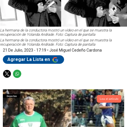
La hermana de la conductora mostró un vídeo en el que se muestra la
recuperación de Yolanda Andrade. Foto: Captura de pantalla
La hermana de la conductora mostró un vídeo en el que se muestra la
recuperación de Yolanda Andrade. Foto: Captura de pantalla
21 De Julio, 2023 - 17:19
•
José Miguel Cedeño Cardona
Agregar La Lista en
T
W
w
h
i
a
t
t
t
s
Lea el artículo
e
a
r
p
p