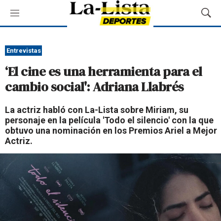
M
M
e
o
n
s
ú
t
Entrevistas
r
‘El cine es una herramienta para el
a
r
cambio social': Adriana Llabrés
B
ú
La actriz habló con La-Lista sobre Miriam, su
s
personaje en la película 'Todo el silencio' con la que
q
obtuvo una nominación en los Premios Ariel a Mejor
u
Actriz.
e
d
a