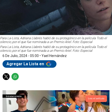
Para La-Lista, Adriana Llabrés habló de su protagónico en la película Todo el
silencio, por el que fue nominada a un Premio Ariel. Foto: Especial
Para La-Lista, Adriana Llabrés habló de su protagónico en la película Todo el
silencio, por el que fue nominada a un Premio Ariel. Foto: Especial
6 De Julio, 2024 - 05:00
•
Yael Hernández
Agregar La Lista en
T
W
w
h
i
a
t
t
t
s
Lea el artículo
e
a
r
p