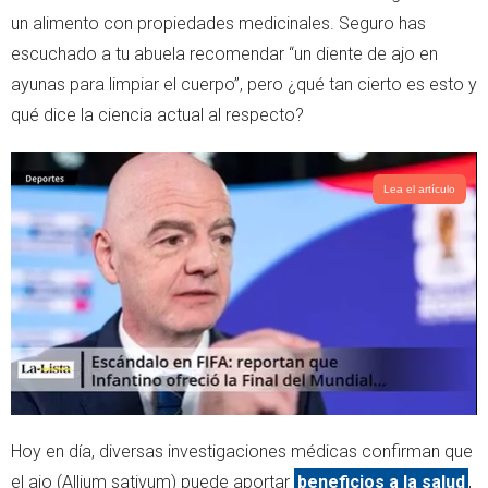
e
a
un alimento con propiedades medicinales. Seguro has
r
p
escuchado a tu abuela recomendar “un diente de ajo en
p
ayunas para limpiar el cuerpo”, pero ¿qué tan cierto es esto y
qué dice la ciencia actual al respecto?
Lea el artículo
Hoy en día, diversas investigaciones médicas confirman que
el ajo (Allium sativum) puede aportar
beneficios a la salud
,