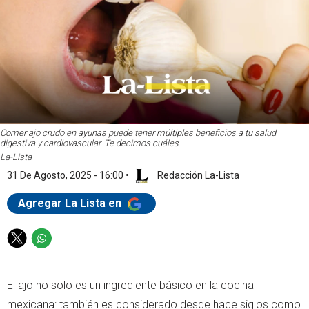
Comer ajo crudo en ayunas puede tener múltiples beneficios a tu salud
digestiva y cardiovascular. Te decimos cuáles.
La-Lista
31 De Agosto, 2025 - 16:00
•
Redacción La-Lista
Agregar La Lista en
T
W
w
h
i
a
El ajo no solo es un ingrediente básico en la cocina
t
t
t
s
mexicana: también es considerado desde hace siglos como