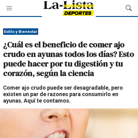
M
M
e
o
n
s
ú
t
Estilo y Bienestar
r
¿Cuál es el beneficio de comer ajo
a
r
crudo en ayunas todos los días? Esto
B
puede hacer por tu digestión y tu
ú
s
corazón, según la ciencia
q
u
Comer ajo crudo puede ser desagradable, pero
e
existen un par de razones para consumirlo en
d
ayunas. Aquí te contamos.
a