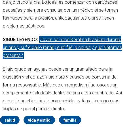
de ajo crudo al día. Lo ideal es comenzar con cantidades
pequeñas y siempre consultar con un médico si se toman
fármacos para la presión, anticoagulantes o si se tienen
problemas gástricos.
SIGUE LEYENDO:
Joven se hace Keratina brasilera durante
un año y sufre daño renal: ¿cuál fue la causa y qué síntomas
presentó?
El ajo crudo en ayunas puede ser un gran aliado para la
digestión y el corazón, siempre y cuando se consuma de
forma responsable. Más que un remedio milagroso, es un
complemento saludable dentro de una dieta equilibrada. Así
que si lo pruebas, hazlo con medida… y ten a la mano unas
hojitas de perejil para el aliento.
salud
vida y estilo
familia