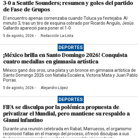
3-0 a Seattle Sounders; resumen y goles del partido
de Fase de Grupos
El encuentro apenas comenzaba cuando Toluca ya festejaba. Al
minuto 3, tras un tiro de esquina cobrado por Ricardo Angulo, Jesús
Gallardo apareció para poner el 1-0.
·
5 de agosto, 2026
Redacción La-Lista
DEPORTES
¡México brilla en Santo Domingo 2026! Conquista
cuatro medallas en gimnasia artística
México ganó dos oros, una plata y un bronce en gimnasia artística de
Santo Domingo 2026 con Natalia Escalera, Victoria Mata y Juan Pablo
Porras.
·
5 de agosto, 2026
Alejandro López
DEPORTES
FIFA se disculpa por la polémica propuesta de
privatizar el Mundial, pero mantiene su respaldo a
Gianni Infantino
Durante una reunión celebrada en Rabat, Marruecos, el organismo
reconoció fallas en el manejo del proceso, ofreció disculpas a sus