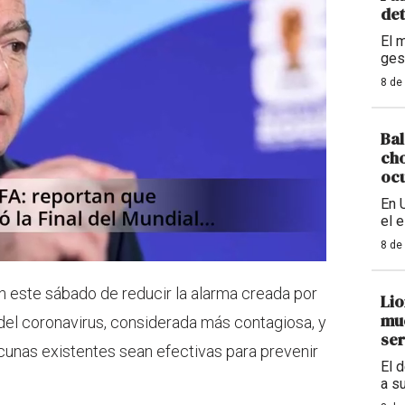
det
El 
ges
8 de
Bal
cho
ocu
En 
el 
8 de
ron este sábado de reducir la alarma creada por
Lio
mue
 del coronavirus, considerada más contagiosa, y
ser
cunas existentes sean efectivas para prevenir
El 
.
a s