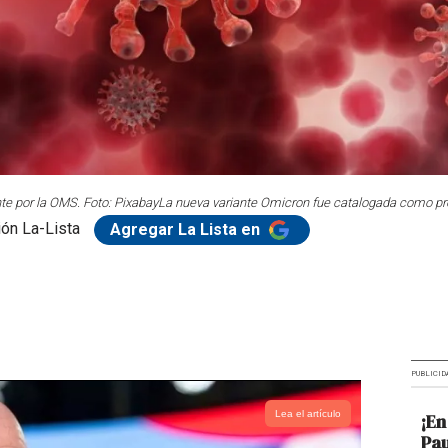
e por la OMS. Foto: Pixabay
La nueva variante Omicron fue catalogada como pr
ón La-Lista
Agregar La Lista en
PUBLICID
Lea el artículo
¡En
Pau