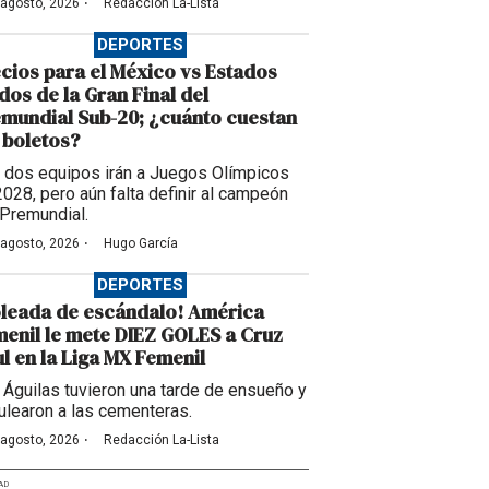
·
 agosto, 2026
Redacción La-Lista
DEPORTES
cios para el México vs Estados
dos de la Gran Final del
mundial Sub-20; ¿cuánto cuestan
 boletos?
 dos equipos irán a Juegos Olímpicos
2028, pero aún falta definir al campeón
 Premundial.
·
 agosto, 2026
Hugo García
DEPORTES
leada de escándalo! América
enil le mete DIEZ GOLES a Cruz
l en la Liga MX Femenil
 Águilas tuvieron una tarde de ensueño y
ulearon a las cementeras.
·
 agosto, 2026
Redacción La-Lista
AD