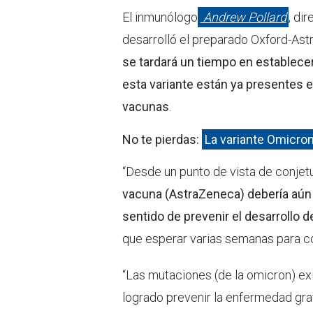
El inmunólogo
Andrew Pollard
, di
desarrolló el preparado Oxford-Ast
se tardará un tiempo en establec
esta variante están ya presentes e
vacunas
.
No te pierdas:
La variante Omicron
“Desde un punto de vista de conjet
vacuna (AstraZeneca) debería aún f
sentido de prevenir el desarrollo
que esperar varias semanas para con
“Las mutaciones (de la omicron) exi
logrado prevenir la enfermedad grav