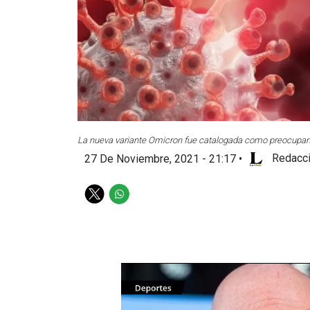
La nueva variante Omicron fue catalogada como preocupant
27 De Noviembre, 2021 - 21:17
•
Redacci
T
W
w
h
i
a
t
t
t
s
e
a
r
p
p