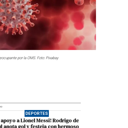
eocupante por la OMS. Foto: Pixabay
AD
DEPORTES
 apoyo a Lionel Messi! Rodrigo de
l anota gol y festeja con hermoso