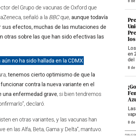
8 de
rector del Grupo de vacunas de Oxford que
raZeneca, señaló a la
BBC
que,
aunque todavía
Pre
Uni
er sus efectos, muchas de las mutaciones de
Pre
n otras sobre las que han sido efectivas las
los
Los
en 
del
 aún no ha sido hallada en la CDMX
8 de
ura,
tenemos cierto optimismo de que la
uncionar contra la nueva variante en el
¡Go
Fem
 de una enfermedad grave
, si bien tendremos
Azu
firmarlo”, declaró.
Las
vap
sten en otras variantes, y las vacunas han
8 de
e en las Alfa, Beta, Gama y Delta”, mantuvo.
PUBLICID