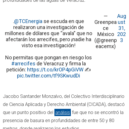
profundidades de las aguas de Veracruz.
—
Aug
.
@TCEnergia
se escuda en que
Greenpea
ust
realizaron una investigación de
ce
31,
millones de dólares que “avala” que no
México
202
afectarán los arrecifes, pero ¡nadie ha
(@greenp
3
visto esa investigación!
eacemx)
No permitas que pongan en riesgo los
#arrecifes
de Veracruz y firma la
petición:
https://t.co/krOP4pGiVW
✍️
pic.twitter.com/tf9SKwudDi
Jacobo Santander Monzalvo, del Colectivo Interdisciplinario
de Ciencia Aplicada y Derecho Ambiental (CICADA), destacó
que un punto positivo del
análisis
fue que no se encontró la
presencia de basura en profundidades de entre 50 y 80
metros, donde realizaron los estudios.