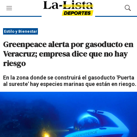
M
M
e
o
n
s
ú
t
Estilo y Bienestar
r
Greenpeace alerta por gasoducto en
a
r
Veracruz; empresa dice que no hay
B
riesgo
ú
s
q
En la zona donde se construirá el gasoducto 'Puerta
u
al sureste' hay especies marinas que están en riesgo.
e
d
a