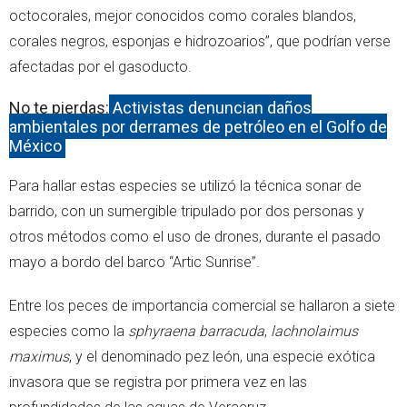
octocorales, mejor conocidos como corales blandos,
corales negros, esponjas e hidrozoarios”, que podrían verse
afectadas por el gasoducto.
No te pierdas:
Activistas denuncian daños
ambientales por derrames de petróleo en el Golfo de
México
Para hallar estas especies se utilizó la técnica sonar de
barrido, con un sumergible tripulado por dos personas y
otros métodos como el uso de drones, durante el pasado
mayo a bordo del barco “Artic Sunrise”.
Entre los peces de importancia comercial se hallaron a siete
especies como la
sphyraena barracuda
,
lachnolaimus
maximus
, y el denominado pez león, una especie exótica
invasora que se registra por primera vez en las