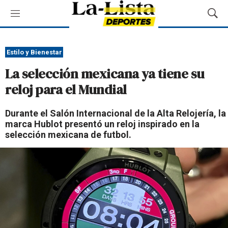
M
M
e
o
n
s
ú
t
Estilo y Bienestar
r
La selección mexicana ya tiene su
a
r
reloj para el Mundial
B
ú
Durante el Salón Internacional de la Alta Relojería, la
s
marca Hublot presentó un reloj inspirado en la
q
selección mexicana de futbol.
u
e
d
a