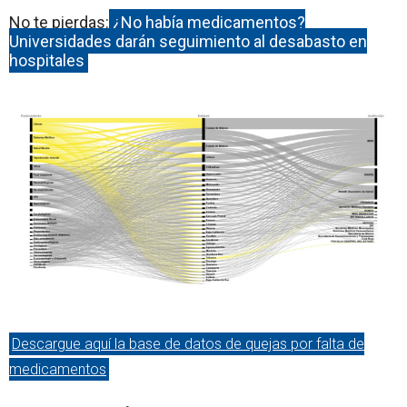
No te pierdas:
¿No había medicamentos?
Universidades darán seguimiento al desabasto en
hospitales
Descargue aquí la base de datos de quejas por falta de
medicamentos