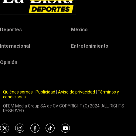
Deportes
México
Internacional
Entretenimiento
Opinión
Quiénes somos
|
Publicidad
|
Aviso de privacidad
|
Términos y
condiciones
OFEM Media Group SA de CV COPYRIGHT (C) 2024. ALL RIGHTS
RESERVED.
t
i
f
t
y