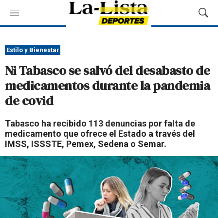
M
M
e
o
n
s
ú
t
Estilo y Bienestar
r
Ni Tabasco se salvó del desabasto de
a
r
medicamentos durante la pandemia
B
de covid
ú
s
q
Tabasco ha recibido 113 denuncias por falta de
u
medicamento que ofrece el Estado a través del
e
IMSS, ISSSTE, Pemex, Sedena o Semar.
d
a