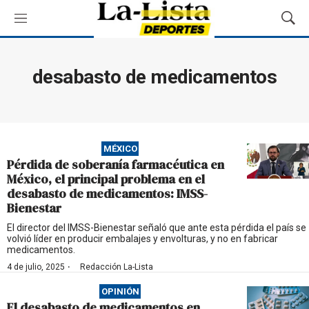
M
M
e
o
n
s
ú
t
desabasto de medicamentos
r
a
r
B
ú
MÉXICO
s
Pérdida de soberanía farmacéutica en
q
México, el principal problema en el
u
desabasto de medicamentos: IMSS-
e
Bienestar
d
a
El director del IMSS-Bienestar señaló que ante esta pérdida el país se
volvió líder en producir embalajes y envolturas, y no en fabricar
medicamentos.
·
4 de julio, 2025
Redacción La-Lista
OPINIÓN
El desabasto de medicamentos en