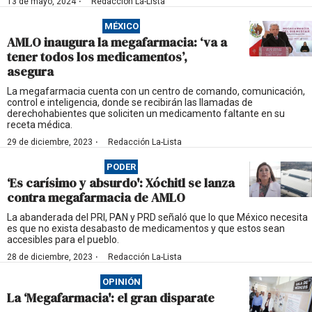
·
13 de mayo, 2024
Redacción La-Lista
MÉXICO
AMLO inaugura la megafarmacia: ‘va a
tener todos los medicamentos’,
asegura
La megafarmacia cuenta con un centro de comando, comunicación,
control e inteligencia, donde se recibirán las llamadas de
derechohabientes que soliciten un medicamento faltante en su
receta médica.
·
29 de diciembre, 2023
Redacción La-Lista
PODER
‘Es carísimo y absurdo': Xóchitl se lanza
contra megafarmacia de AMLO
La abanderada del PRI, PAN y PRD señaló que lo que México necesita
es que no exista desabasto de medicamentos y que estos sean
accesibles para el pueblo.
·
28 de diciembre, 2023
Redacción La-Lista
OPINIÓN
La ‘Megafarmacia': el gran disparate