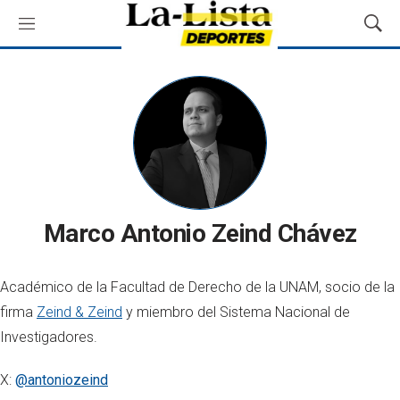
M
M
e
o
n
s
ú
t
r
a
r
B
ú
s
q
Marco Antonio Zeind Chávez
u
e
d
Académico de la Facultad de Derecho de la UNAM, socio de la
a
firma
Zeind & Zeind
y miembro del Sistema Nacional de
Investigadores.
X:
@antoniozeind