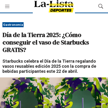
M
M
e
o
n
s
ú
t
Gastronomía
r
Día de la Tierra 2025: ¿Cómo
a
r
conseguir el vaso de Starbucks
B
GRATIS?
ú
s
q
Starbucks celebra el Día de la Tierra regalando
u
vasos reusables edición 2025 con la compra de
e
bebidas participantes este 22 de abril.
d
a