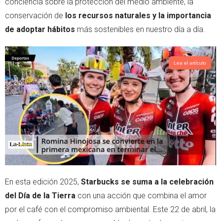
conciencia sobre la protección del medio ambiente, la
p
conservación de
los recursos naturales y la importancia
de adoptar hábitos
más sostenibles en nuestro día a día.
Lea el artículo
En esta edición 2025,
Starbucks se suma a la celebración
del Día de la Tierra
con una acción que combina el amor
por el café con el compromiso ambiental. Este 22 de abril, la