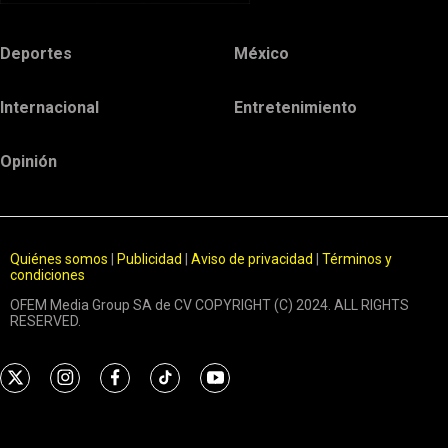
Deportes
México
Internacional
Entretenimiento
Opinión
Quiénes somos
|
Publicidad
|
Aviso de privacidad
|
Términos y
condiciones
OFEM Media Group SA de CV COPYRIGHT (C) 2024. ALL RIGHTS
RESERVED.
t
i
f
t
y
w
n
a
i
o
i
s
c
k
u