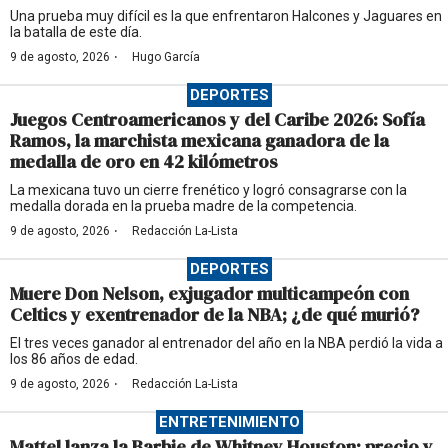
Una prueba muy difícil es la que enfrentaron Halcones y Jaguares en
la batalla de este día.
·
9 de agosto, 2026
Hugo García
DEPORTES
Juegos Centroamericanos y del Caribe 2026: Sofía
Ramos, la marchista mexicana ganadora de la
medalla de oro en 42 kilómetros
La mexicana tuvo un cierre frenético y logró consagrarse con la
medalla dorada en la prueba madre de la competencia.
·
9 de agosto, 2026
Redacción La-Lista
DEPORTES
Muere Don Nelson, exjugador multicampeón con
Celtics y exentrenador de la NBA; ¿de qué murió?
El tres veces ganador al entrenador del año en la NBA perdió la vida a
los 86 años de edad.
·
9 de agosto, 2026
Redacción La-Lista
ENTRETENIMIENTO
Mattel lanza la Barbie de Whitney Houston: precio y