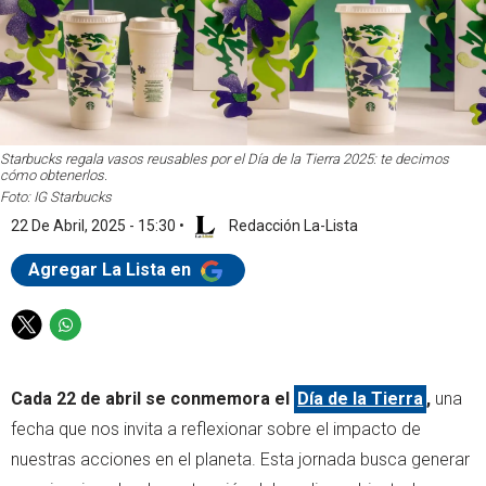
Starbucks regala vasos reusables por el Día de la Tierra 2025: te decimos
cómo obtenerlos.
Foto: IG Starbucks
22 De Abril, 2025 - 15:30
•
Redacción La-Lista
Agregar La Lista en
T
W
w
h
i
a
Cada 22 de abril se conmemora el
Día de la Tierra
,
una
t
t
t
s
fecha que nos invita a reflexionar sobre el impacto de
e
a
nuestras acciones en el planeta. Esta jornada busca generar
r
p