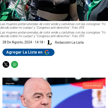
Las mujeres portan prendas de color verde y cartulinas con las consignas "Yo
decido sobre mi cuerpo" y "Congreso anti-derechos". Foto: EFE
Las mujeres portan prendas de color verde y cartulinas con las consignas "Yo
decido sobre mi cuerpo" y "Congreso anti-derechos". Foto: EFE
28 De Agosto, 2024 - 14:18
•
Redacción La-Lista
Agregar La Lista en
T
W
w
h
i
a
t
t
t
s
Lea el artículo
e
a
r
p
p