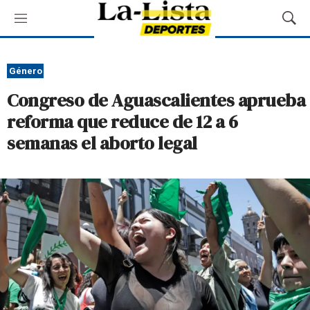
M
M
e
o
n
s
ú
t
Género
r
Congreso de Aguascalientes aprueba
a
r
reforma que reduce de 12 a 6
B
semanas el aborto legal
ú
s
q
u
e
d
a