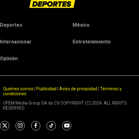
Deportes
México
Internacional
Entretenimiento
Opinión
Quiénes somos
|
Publicidad
|
Aviso de privacidad
|
Términos y
condiciones
OFEM Media Group SA de CV COPYRIGHT (C) 2024. ALL RIGHTS
RESERVED.
t
i
f
t
y
w
n
a
i
o