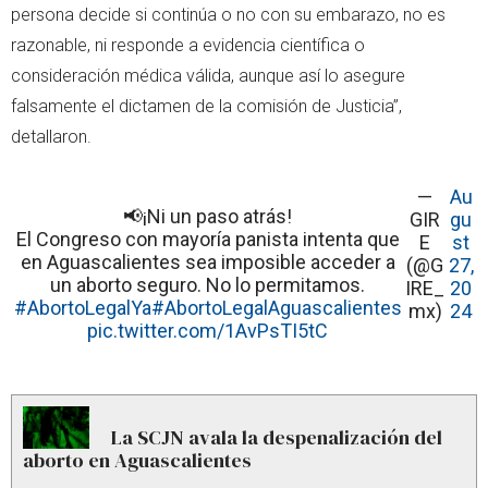
persona decide si continúa o no con su embarazo, no es
razonable, ni responde a evidencia científica o
consideración médica válida, aunque así lo asegure
falsamente el dictamen de la comisión de Justicia”,
detallaron.
—
Au
📢¡Ni un paso atrás!
GIR
gu
El Congreso con mayoría panista intenta que
E
st
en Aguascalientes sea imposible acceder a
(@G
27,
un aborto seguro. No lo permitamos.
IRE_
20
#AbortoLegalYa
#AbortoLegalAguascalientes
mx)
24
pic.twitter.com/1AvPsTI5tC
La SCJN avala la despenalización del
aborto en Aguascalientes