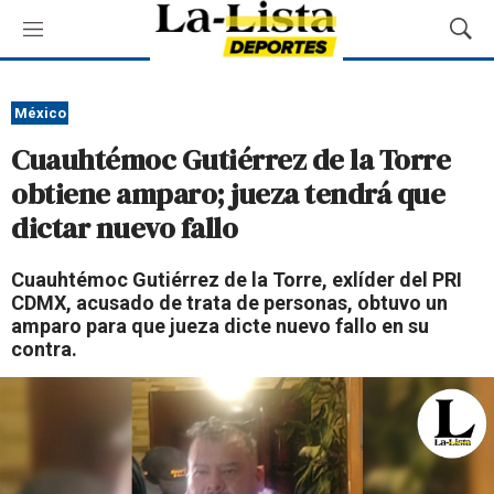
M
M
e
o
n
s
ú
t
México
r
Cuauhtémoc Gutiérrez de la Torre
a
r
obtiene amparo; jueza tendrá que
B
dictar nuevo fallo
ú
s
q
Cuauhtémoc Gutiérrez de la Torre, exlíder del PRI
u
CDMX, acusado de trata de personas, obtuvo un
e
amparo para que jueza dicte nuevo fallo en su
d
contra.
a