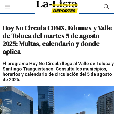
M
M
e
o
n
s
ú
t
Hoy No Circula CDMX, Edomex y Valle
r
de Toluca del martes 5 de agosto
a
r
2025: Multas, calendario y donde
B
aplica
ú
s
q
El programa Hoy No Circula llega al Valle de Toluca y
u
Santiago Tianguistenco. Consulta los municipios,
e
horarios y calendario de circulación del 5 de agosto
d
de 2025.
a