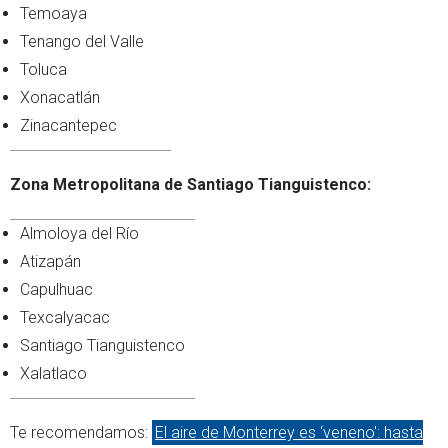
Temoaya
Tenango del Valle
Toluca
Xonacatlán
Zinacantepec
Zona Metropolitana de Santiago Tianguistenco:
Almoloya del Río
Atizapán
Capulhuac
Texcalyacac
Santiago Tianguistenco
Xalatlaco
Te recomendamos:
El aire de Monterrey es ‘veneno': hasta