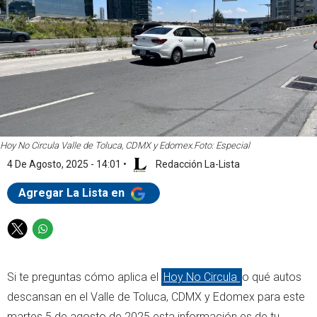
Hoy No Circula Valle de Toluca, CDMX y Edomex.
Foto: Especial
4 De Agosto, 2025 - 14:01
•
Redacción La-Lista
Agregar La Lista en
T
W
w
h
i
a
Si te preguntas cómo aplica el
Hoy No Circula
o qué autos
t
t
t
s
descansan en el Valle de Toluca, CDMX y Edomex para este
e
a
martes 5 de agosto de 2025 esta información es de tu