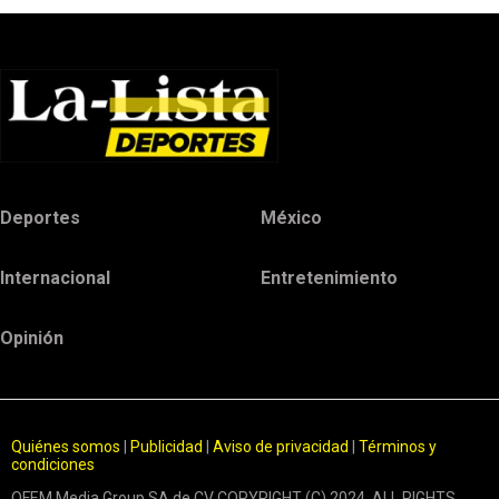
Deportes
México
Internacional
Entretenimiento
Opinión
Quiénes somos
|
Publicidad
|
Aviso de privacidad
|
Términos y
condiciones
OFEM Media Group SA de CV COPYRIGHT (C) 2024. ALL RIGHTS