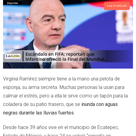
t
t
t
s
Lea el artículo
e
a
r
p
p
Virginia Ramírez siempre tiene a la mano una pelota de
esponja, su arma secreta. Muchas personas la usan para
calmar el estrés, pero a ella le sirve como un tapón para la
coladera de su patio trasero, que se
inunda con aguas
negras durante las lluvias fuertes
.
Desde hace 39 años vive en el municipio de Ecatepec,
Estado de México, y hace 24 se volvió “experta en