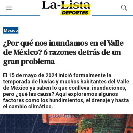
M
M
e
o
n
s
ú
t
México
r
¿Por qué nos inundamos en el Valle
a
r
de México? 6 razones detrás de un
B
gran problema
ú
s
q
El 15 de mayo de 2024 inició formalmente la
u
temporada de lluvias y muchos habitantes del Valle
e
de México ya saben lo que conlleva: inundaciones,
d
pero ¿qué las causa? Aquí exploramos algunos
a
factores como los hundimientos, el drenaje y hasta
el cambio climático.