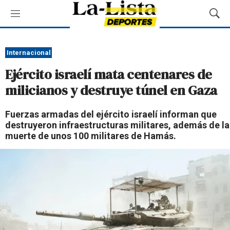
M
M
e
o
n
s
ú
t
Internacional
r
Ejército israelí mata centenares de
a
r
milicianos y destruye túnel en Gaza
B
ú
Fuerzas armadas del ejército israelí informan que
s
destruyeron infraestructuras militares, además de la
q
muerte de unos 100 militares de Hamás.
u
e
d
a