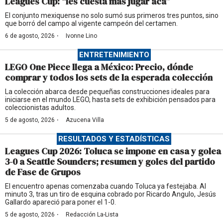
Leagues Cup: “les cuesta más jugar acá”
El conjunto mexiquense no solo sumó sus primeros tres puntos, sino
que borró del campo al vigente campeón del certamen.
·
6 de agosto, 2026
Ivonne Lino
ENTRETENIMIENTO
LEGO One Piece llega a México: Precio, dónde
comprar y todos los sets de la esperada colección
La colección abarca desde pequeñas construcciones ideales para
iniciarse en el mundo LEGO, hasta sets de exhibición pensados para
coleccionistas adultos.
·
5 de agosto, 2026
Azucena Villa
RESULTADOS Y ESTADÍSTICAS
Leagues Cup 2026: Toluca se impone en casa y golea
3-0 a Seattle Sounders; resumen y goles del partido
de Fase de Grupos
El encuentro apenas comenzaba cuando Toluca ya festejaba. Al
minuto 3, tras un tiro de esquina cobrado por Ricardo Angulo, Jesús
Gallardo apareció para poner el 1-0.
·
5 de agosto, 2026
Redacción La-Lista