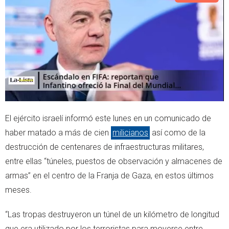
e
a
r
p
p
El ejército israelí informó este lunes en un comunicado de
haber matado a más de cien
milicianos
así como de la
destrucción de centenares de infraestructuras militares,
entre ellas “túneles, puestos de observación y almacenes de
armas” en el centro de la Franja de Gaza, en estos últimos
meses.
“Las tropas destruyeron un túnel de un kilómetro de longitud
que era utilizado por los terroristas para moverse entre