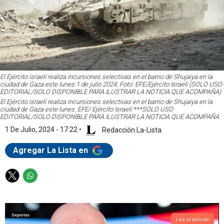
El Ejército israelí realiza incursiones selectivas en el barrio de Shujaiya en la
ciudad de Gaza este lunes 1 de julio 2024. Foto: EFE/Ejército Israelí (SOLO USO
EDITORIAL/SOLO DISPONIBLE PARA ILUSTRAR LA NOTICIA QUE ACOMPAÑA)
El Ejército israelí realiza incursiones selectivas en el barrio de Shujaiya en la
ciudad de Gaza este lunes. EFE/ Ejército Israelí ***SOLO USO
EDITORIAL/SOLO DISPONIBLE PARA ILUSTRAR LA NOTICIA QUE ACOMPAÑA
1 De Julio, 2024 - 17:22
•
Redacción La-Lista
Agregar La Lista en
T
W
w
h
i
a
t
t
t
s
Lea el artículo