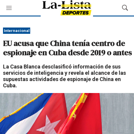
M
M
e
o
n
s
ú
t
Internacional
r
EU acusa que China tenía centro de
a
r
espionaje en Cuba desde 2019 o antes
B
ú
La Casa Blanca desclasificó información de sus
s
servicios de inteligencia y revela el alcance de las
q
supuestas actividades de espionaje de China en
u
Cuba.
e
d
a