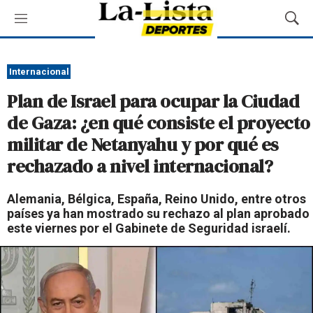
M
M
e
o
n
s
ú
t
Internacional
r
Plan de Israel para ocupar la Ciudad
a
r
de Gaza: ¿en qué consiste el proyecto
B
militar de Netanyahu y por qué es
ú
s
rechazado a nivel internacional?
q
u
Alemania, Bélgica, España, Reino Unido, entre otros
e
países ya han mostrado su rechazo al plan aprobado
d
este viernes por el Gabinete de Seguridad israelí.
a