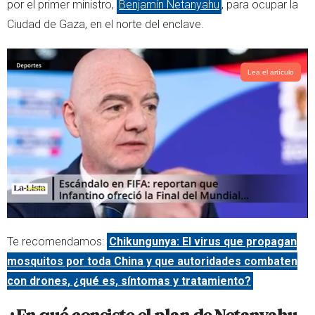
por el primer ministro,
Benjamín Netanyahu
, para ocupar la
r
p
Ciudad de Gaza, en el norte del enclave.
p
Lea el artículo
Te recomendamos:
Chikungunya: El virus que propagan
mosquitos por toda China y que autoridades combaten
con drones, ¿qué es, síntomas y tratamiento?