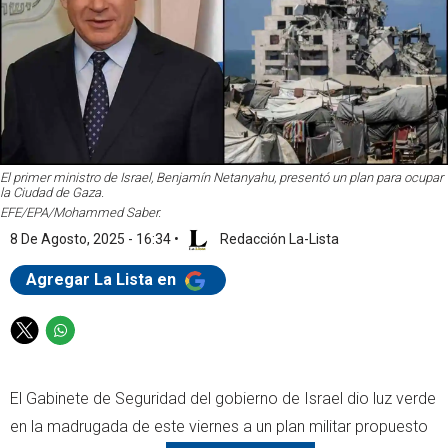
El primer ministro de Israel, Benjamín Netanyahu, presentó un plan para ocupar
la Ciudad de Gaza.
EFE/EPA/Mohammed Saber.
8 De Agosto, 2025 - 16:34
•
Redacción La-Lista
Agregar La Lista en
T
W
w
h
i
a
El Gabinete de Seguridad del gobierno de Israel dio luz verde
t
t
t
s
en la madrugada de este viernes a un plan militar propuesto
e
a