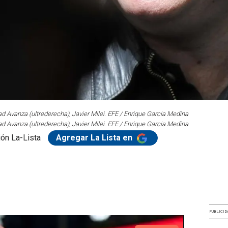
tad Avanza (ultrederecha), Javier Milei. EFE / Enrique Garcia Medina
tad Avanza (ultrederecha), Javier Milei. EFE / Enrique Garcia Medina
ón La-Lista
Agregar La Lista en
PUBLICID