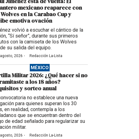
úl Jiménez está de vuelta! El
lantero mexicano reaparece con
 Wolves en la Carabao Cup y
ibe emotiva ovación
énez volvió a escuchar el cántico de la
ción, “Sí señor”, durante sus primeros
utos con la camiseta de los Wolves
de su salida del equipo.
·
 agosto, 2026
Redacción La-Lista
MÉXICO
tilla Militar 2026: ¿Qué hacer si no
tramitaste a los 18 años?
uisitos y sorteo anual
convocatoria no establece una nueva
igación para quienes superan los 30
s, en realidad, contempla a los
dadanos que se encuentran dentro del
go de edad señalado para regularizar su
ación militar.
·
 agosto, 2026
Redacción La-Lista