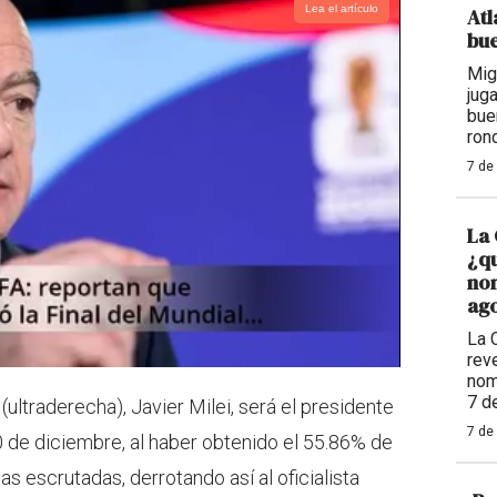
Lea el artículo
Atl
bue
Mig
jug
bue
ron
7 de
La 
¿qu
nom
ago
La 
reve
nom
7 d
ultraderecha), Javier Milei, será el presidente
7 de
0 de diciembre, al haber obtenido el 55.86% de
s escrutadas, derrotando así al oficialista