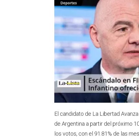
r
p
p
El candidato de La Libertad Avanza (
de Argentina a partir del próximo 1
los votos, con el 91.81% de las mesa