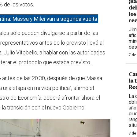
¡Ra
 de los votos.
de
los
tina: Massa y Milei van a segunda vuelta
rec
Jim
ales sólo pueden divulgarse a partir de las
afi
min
 representativos antes de lo previsto llevó al
des
, Julio Vitobello, a hablar con las autoridades
7 de
lterar el protocolo que estaba previsto.
Car
o antes de las 20:30, después de que Massa
la 
Req
 una etapa en mi vida política”, afirmó el
La 
istro de Economía, deberá afrontar ahora el
obl
la transición con el nuevo Gobierno.
año
ciu
ran
situ
7 de