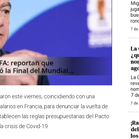
Mig
jug
bue
ron
7 de
La 
¿qu
nom
ago
La 
reve
nom
7 d
aron este viernes, coincidiendo con una
7 de
larios en Francia, para denunciar la vuelta de
establecen las reglas presupuestarias del Pacto
¡Ra
a crisis de Covid-19.
de
los