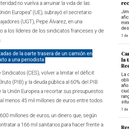
rec
steridad no vuelva a arruinar la vida de las
Jim
nión Europea” (UE), subrayó el secretario
afi
bajadores (UGT), Pepe Álvarez, en una
min
des
o a los líderes de los sindicatos franceses y de
7 de
.
Car
adas de la parte trasera de un camión en
la 
xto a una periodista
Req
indicatos (CES), volver a limitar el déficit
La 
obl
Bruto (PIB) y la deuda pública al 60% del PIB
año
 la Unión Europea a recortar sus presupuestos
ciu
ran
l menos 45 mil millones de euros entre todos.
situ
7 de
l 600 millones de euros, un dinero que, según
ontratar a 166 mil sanitarios para hacer frente a
Res