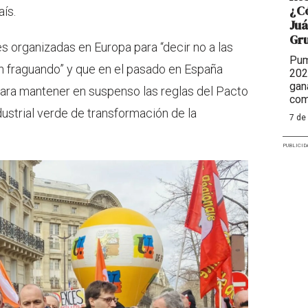
¿Có
ís.
Juá
Gr
es organizadas en Europa para “decir no a las
Pum
án fraguando” y que en el pasado en España
202
gan
para mantener en suspenso las reglas del Pacto
com
dustrial verde de transformación de la
7 de
PUBLICID