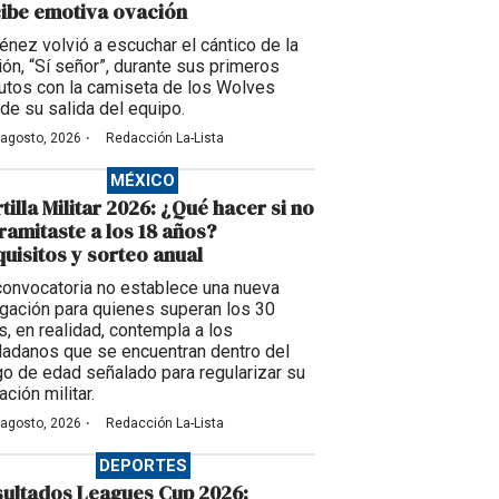
ibe emotiva ovación
énez volvió a escuchar el cántico de la
ción, “Sí señor”, durante sus primeros
utos con la camiseta de los Wolves
de su salida del equipo.
·
 agosto, 2026
Redacción La-Lista
MÉXICO
tilla Militar 2026: ¿Qué hacer si no
tramitaste a los 18 años?
uisitos y sorteo anual
convocatoria no establece una nueva
igación para quienes superan los 30
s, en realidad, contempla a los
dadanos que se encuentran dentro del
go de edad señalado para regularizar su
ación militar.
·
 agosto, 2026
Redacción La-Lista
DEPORTES
ultados Leagues Cup 2026: