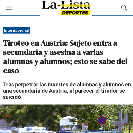
M
M
e
o
n
s
ú
t
Internacional
r
Tiroteo en Austria: Sujeto entra a
a
r
secundaria y asesina a varias
B
alumnas y alumnos; esto se sabe del
ú
s
caso
q
u
Tras perpetrar las muertes de alumnas y alumnos en
e
una secundaria de Austria, al parecer el tirador se
d
suicidó
a