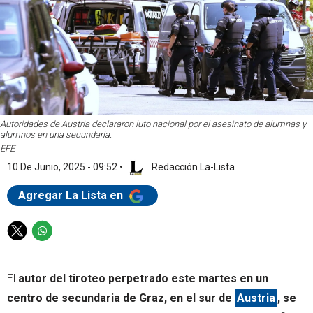
Autoridades de Austria declararon luto nacional por el asesinato de alumnas y
alumnos en una secundaria.
EFE
10 De Junio, 2025 - 09:52
•
Redacción La-Lista
Agregar La Lista en
T
W
w
h
i
a
El
autor del tiroteo perpetrado este martes en un
t
t
t
s
centro de secundaria de Graz, en el sur de
Austria
, se
e
a