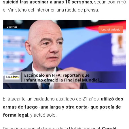
suicidó tras asesinar a unas 10 personas
, según confirmó
r
p
el Ministerio del Interior en una rueda de prensa.
p
Lea el artículo
El atacante, un ciudadano austríaco de 21 años,
utilizó dos
armas de fuego -una larga y otra corta- que poseía de
forma legal
, y actuó solo.
De acuerdo con el director de la Policía regional,
Gerald