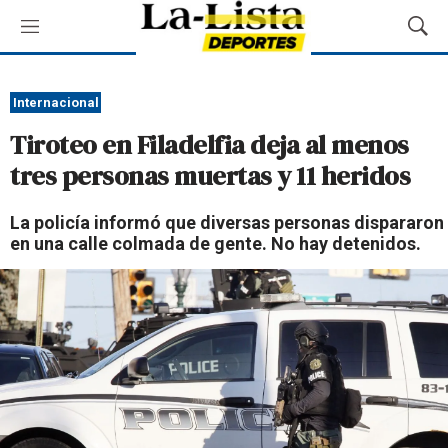
M
M
e
o
n
s
ú
t
Internacional
r
Tiroteo en Filadelfia deja al menos
a
r
tres personas muertas y 11 heridos
B
ú
La policía informó que diversas personas dispararon
s
en una calle colmada de gente. No hay detenidos.
q
u
e
d
a