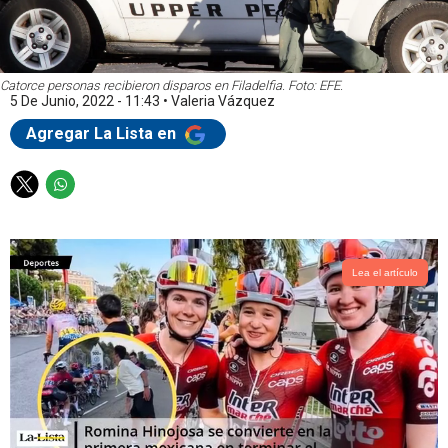
Catorce personas recibieron disparos en Filadelfia. Foto: EFE.
5 De Junio, 2022 - 11:43
•
Valeria Vázquez
Agregar La Lista en
T
W
w
h
i
a
t
t
t
s
Lea el artículo
e
a
r
p
p