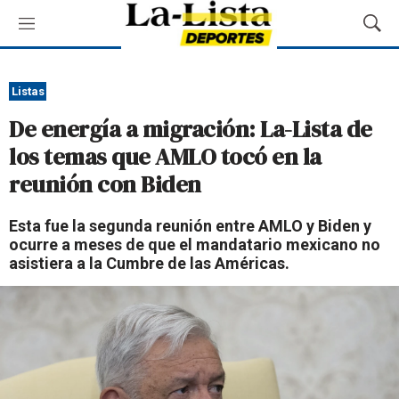
M
M
e
o
n
s
ú
t
Listas
r
De energía a migración: La-Lista de
a
r
los temas que AMLO tocó en la
B
reunión con Biden
ú
s
q
Esta fue la segunda reunión entre AMLO y Biden y
u
ocurre a meses de que el mandatario mexicano no
e
asistiera a la Cumbre de las Américas.
d
a