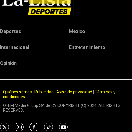
Deportes
México
Internacional
Entretenimiento
Opinión
Quiénes somos
|
Publicidad
|
Aviso de privacidad
|
Términos y
condiciones
OFEM Media Group SA de CV COPYRIGHT (C) 2024. ALL RIGHTS
RESERVED.
t
i
f
t
y