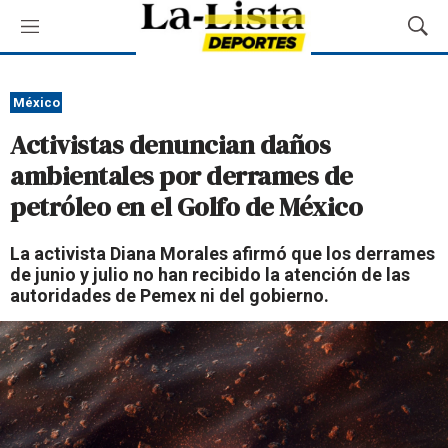
M
M
e
o
n
s
ú
t
México
r
Activistas denuncian daños
a
r
ambientales por derrames de
B
petróleo en el Golfo de México
ú
s
q
La activista Diana Morales afirmó que los derrames
u
de junio y julio no han recibido la atención de las
e
autoridades de Pemex ni del gobierno.
d
a