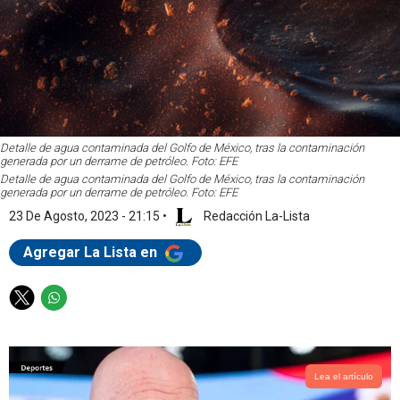
Detalle de agua contaminada del Golfo de México, tras la contaminación
generada por un derrame de petróleo. Foto: EFE
Detalle de agua contaminada del Golfo de México, tras la contaminación
generada por un derrame de petróleo. Foto: EFE
23 De Agosto, 2023 - 21:15
•
Redacción La-Lista
Agregar La Lista en
T
W
w
h
i
a
t
t
t
s
Lea el artículo
e
a