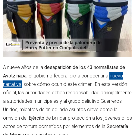
e
a
r
p
p
A nueve años de la
desaparición de los 43 normalistas de
Ayotzinapa
, el gobierno federal dio a conocer una
nueva
narrativa
sobre cómo ocurrió este crimen. En esta versión
oficial, las autoridades echan responsabilidad principalmente
a autoridades municipales y al grupo delictivo Guerreros
Unidos, mientras dejan de lado asuntos clave como la
omisión del
Ejército
de brindar protección a los jóvenes o los
actos de tortura cometidos por elementos de la
Secretaría
de Marina
para encubrir el caso.