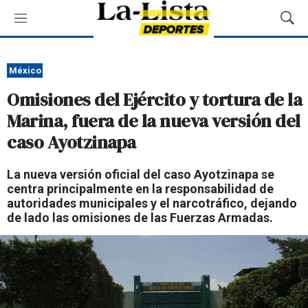
M
M
e
o
n
s
ú
t
México
r
Omisiones del Ejército y tortura de la
a
r
Marina, fuera de la nueva versión del
B
caso Ayotzinapa
ú
s
q
La nueva versión oficial del caso Ayotzinapa se
u
centra principalmente en la responsabilidad de
e
autoridades municipales y el narcotráfico, dejando
d
de lado las omisiones de las Fuerzas Armadas.
a