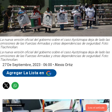
La nueva versión oficial del gobierno sobre el caso Ayotzinapa deja de lado las
omisiones de las Fuerzas Armadas y otras dependencias de seguridad. Foto:
Tlachinollan.
La nueva versión oficial del gobierno sobre el caso Ayotzinapa deja de lado las
omisiones de las Fuerzas Armadas y otras dependencias de seguridad. Foto:
Tlachinollan.
27 De Septiembre, 2023 - 06:00
•
Alexis Ortiz
Agregar La Lista en
T
W
w
h
i
a
t
t
t
s
Lea el artículo