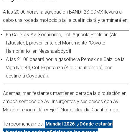
A las 20:00 horas la agrupación BANDI.2S CDMX llevará a
cabo una rodada motociclista, la cual iniciará y terminará en:
En Calle 7 y Av. Xochimilco, Col. Agrícola Pantitlán (Alc.
Iztacalco), proveniente del Monumento “Coyote
Hambriento” en Nezahualcóyotl-
A las 21:00 pasará por la gasolinera Pemex de Calz. de la
Viga No. 44, Col. Esperanza (Alc. Cuauhtémoc), con
destino a Coyoacán.
Además, manifestantes mantienen cerrada la circulación en
ambos sentidos de Av. Insurgentes y sus cruces con Av.
México-Tenochtitlán y Eje 1 Norte, alcaldía Cuauhtémoc.
Te recomendamos:
Mundial 2026: ¿Dónde estarán