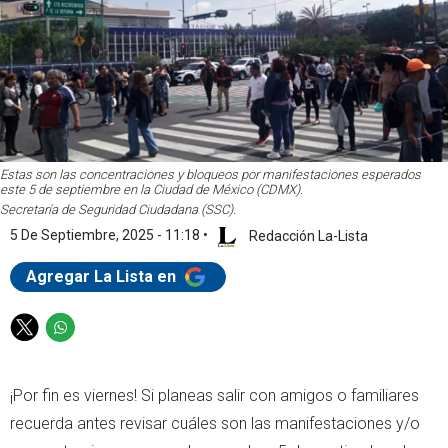
Estas son las concentraciones y bloqueos por manifestaciones esperados
este 5 de septiembre en la Ciudad de México (CDMX).
Secretaría de Seguridad Ciudadana (SSC).
5 De Septiembre, 2025 - 11:18
•
Redacción La-Lista
Agregar La Lista en
T
W
w
h
i
a
¡Por fin es viernes! Si planeas salir con amigos o familiares
t
t
t
s
recuerda antes revisar cuáles son las manifestaciones y/o
e
a