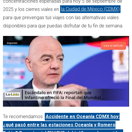
concentraciones esperadas para hoy 5 de septiembre de
r
p
2025 y los cierres viales en
la Ciudad de México (CDMX)
p
para que prevengas tus viajes con las alternativas viales
disponibles para que puedas disfrutar de tu fin de semana.
Lea el artículo
Te recomendamos:
Accidente en Oceanía CDMX hoy:
¿qué pasó entre las estaciones Oceanía y Romero