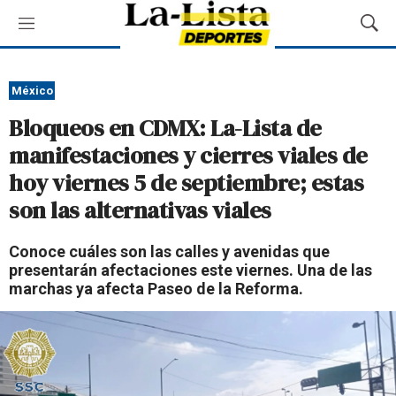
M
M
e
o
n
s
ú
t
México
r
Bloqueos en CDMX: La-Lista de
a
r
manifestaciones y cierres viales de
B
hoy viernes 5 de septiembre; estas
ú
s
son las alternativas viales
q
u
Conoce cuáles son las calles y avenidas que
e
presentarán afectaciones este viernes. Una de las
d
marchas ya afecta Paseo de la Reforma.
a