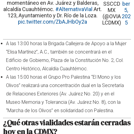
momentáneo en Av. Juárez y Balderas,
SSCCD
ber
alcaldía Cuauhtémoc.
#AlternativaVial
Art.
MX
5,
123, Ayuntamiento y Dr. Río de la Loza.
(@OVIA
202
pic.twitter.com/ZbAJHbOy2a
LCDMX)
5
A las 13:00 horas la Brigada Callejera de Apoyo a la Mujer
“Elisa Martínez”, A.C., también se concentrará en el
Edificio de Gobierno, Plaza de la Constitución No. 2, Col.
Centro Histórico, Alcaldía Cuauhtémoc.
A las 15:00 horas el Grupo Pro Palestina “El Mono y los
Olivos” realizará una concentración dual en la Secretaría
de Relaciones Exteriores (Av. Juárez No. 20) y en el
Museo Memoria y Tolerancia (Av. Juárez No. 8), con la
“Marcha de los Olivos” en solidaridad con Palestina.
¿Qué otras vialidades estarán cerradas
hoy en la CDMX?