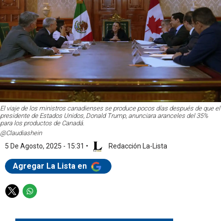
El viaje de los ministros canadienses se produce pocos días después de que el
presidente de Estados Unidos, Donald Trump, anunciara aranceles del 35%
para los productos de Canadá.
@Claudiashein
5 De Agosto, 2025 - 15:31
•
Redacción La-Lista
Agregar La Lista en
T
W
w
h
i
a