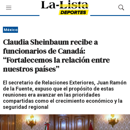
M
M
e
o
n
s
ú
t
México
r
Claudia Sheinbaum recibe a
a
r
funcionarios de Canadá:
B
“Fortalecemos la relación entre
ú
s
nuestros países”
q
u
El secretario de Relaciones Exteriores, Juan Ramón
e
de la Fuente, expuso que el propósito de estas
d
reuniones era avanzar en las prioridades
a
compartidas como el crecimiento económico y la
seguridad regional