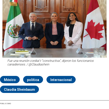
Fue una reunión cordial t “constructiva”, dijeron los funcionarios
canadienses. / @Claudiashein
México
política
Internacional
Claudia Sheinbaum
PUBLICIDAD