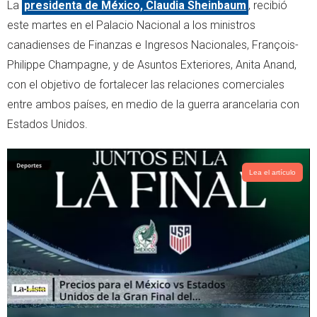
La
presidenta de México, Claudia Sheinbaum
, recibió
t
t
t
s
este martes en el Palacio Nacional a los ministros
e
a
canadienses de Finanzas e Ingresos Nacionales, François-
r
p
Philippe Champagne, y de Asuntos Exteriores, Anita Anand,
p
con el objetivo de fortalecer las relaciones comerciales
entre ambos países, en medio de la guerra arancelaria con
Estados Unidos.
Lea el artículo