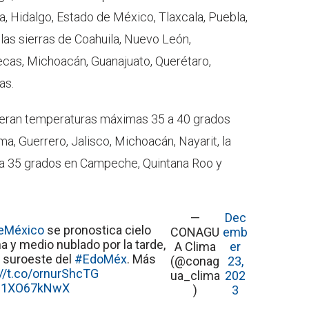
ra, Hidalgo, Estado de México, Tlaxcala, Puebla,
 las sierras de Coahuila, Nuevo León,
ecas, Michoacán, Guanajuato, Querétaro,
as.
peran temperaturas máximas 35 a 40 grados
ma, Guerrero, Jalisco, Michoacán, Nayarit, la
0 a 35 grados en Campeche, Quintana Roo y
—
Dec
eMéxico
se pronostica cielo
CONAGU
emb
 y medio nublado por la tarde,
A Clima
er
l suroeste del
#EdoMéx
. Más
(@conag
23,
://t.co/ornurShcTG
ua_clima
202
m/i1XO67kNwX
)
3