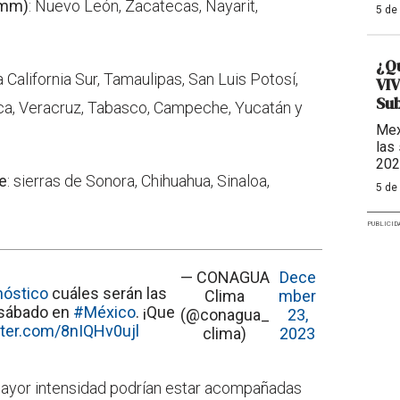
 mm)
: Nuevo León, Zacatecas, Nayarit,
5 de
¿Q
ja California Sur, Tamaulipas, San Luis Potosí,
VIV
Sub
ca, Veracruz, Tabasco, Campeche, Yucatán y
Mex
las
202
e
: sierras de Sonora, Chihuahua, Sinaloa,
5 de
PUBLICID
— CONAGUA
Dece
nóstico
cuáles serán las
Clima
mber
 sábado en
#México
. ¡Que
(@conagua_
23,
tter.com/8nIQHv0ujl
clima)
2023
 mayor intensidad podrían estar acompañadas