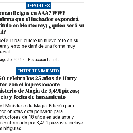
DEPORTES
oman Reigns en AAA? WWE
firma que el luchador expondrá
título en Monterrey; ¿quién será su
al?
“Jefe Tribal” quiere un nuevo reto en su
rera y esto se dará de una forma muy
ecial.
·
 agosto, 2026
Redacción La-Lista
ENTRETENIMIENTO
O celebra los 25 años de Harry
ter con el impresionante
isterio de Magia de 3,491 piezas;
cio y fecha de lanzamiento
set Ministerio de Magia: Edición para
eccionistas está pensado para
structores de 18 años en adelante y
á conformado por 3,491 piezas e incluye
minifiguras.