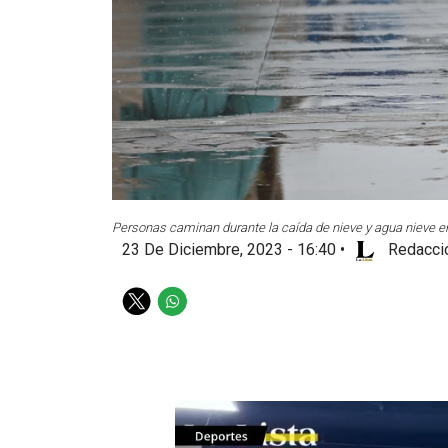
Personas caminan durante la caída de nieve y agua nieve en
23 De Diciembre, 2023 - 16:40
•
Redacció
T
W
w
h
i
a
t
t
t
s
e
a
r
p