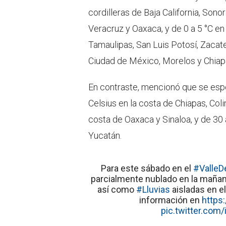
cordilleras de Baja California, Sono
Veracruz y Oaxaca, y de 0 a 5 °C en
Tamaulipas, San Luis Potosí, Zacat
Ciudad de México, Morelos y Chiap
En contraste, mencionó que se es
Celsius en la costa de Chiapas, Coli
costa de Oaxaca y Sinaloa, y de 3
Yucatán.
Para este sábado en el
#ValleD
parcialmente nublado en la mañana
así como
#Lluvias
aisladas en e
información en
https
pic.twitter.co