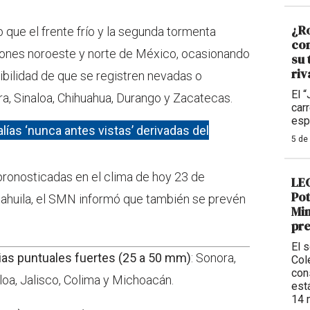
¿R
o que el frente frío y la segunda tormenta
con
giones noroeste y norte de México, ocasionando
su 
riv
sibilidad de que se registren nevadas o
El 
ra, Sinaloa, Chihuahua, Durango y Zacatecas.
car
esp
ías ‘nunca antes vistas’ derivadas del
5 de
pronosticadas en el clima de hoy 23 de
LEG
Pot
oahuila, el SMN informó que también se prevén
Min
pre
El 
ias puntuales fuertes (25 a 50 mm)
: Sonora,
Col
con
loa, Jalisco, Colima y Michoacán.
est
14 