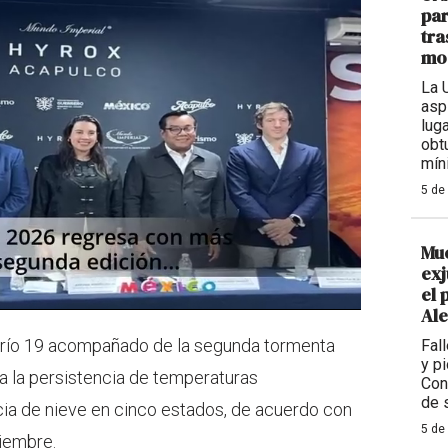
par
tra
mod
La 
asp
lug
obtu
mín
5 de
Mue
exj
el 
Al
 frío 19 acompañado de la segunda tormenta
Fal
y p
pa la persistencia de temperaturas
Con
de 
ia de nieve en cinco estados, de acuerdo con
5 de
iembre.