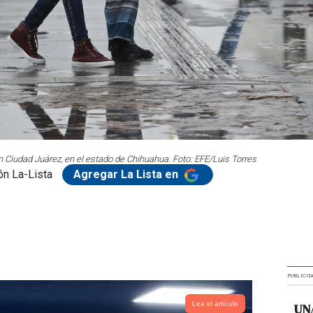
 Ciudad Juárez, en el estado de Chihuahua. Foto: EFE/Luis Torres
n La-Lista
Agregar La Lista en
PUBLICID
Lea el artículo
UNA