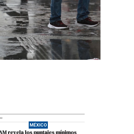
AD
MÉXICO
M revela los puntajes mínimos