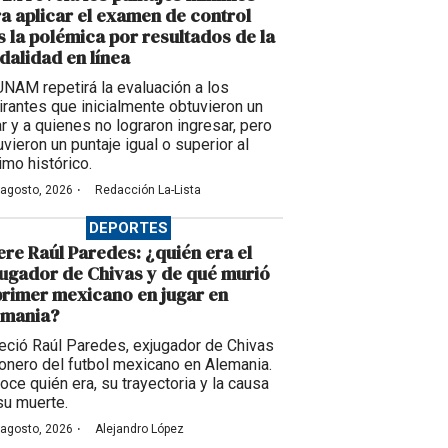
a aplicar el examen de control
s la polémica por resultados de la
alidad en línea
UNAM repetirá la evaluación a los
irantes que inicialmente obtuvieron un
ar y a quienes no lograron ingresar, pero
vieron un puntaje igual o superior al
imo histórico.
·
 agosto, 2026
Redacción La-Lista
DEPORTES
re Raúl Paredes: ¿quién era el
ugador de Chivas y de qué murió
primer mexicano en jugar en
emania?
leció Raúl Paredes, exjugador de Chivas
ionero del futbol mexicano en Alemania.
oce quién era, su trayectoria y la causa
su muerte.
·
 agosto, 2026
Alejandro López