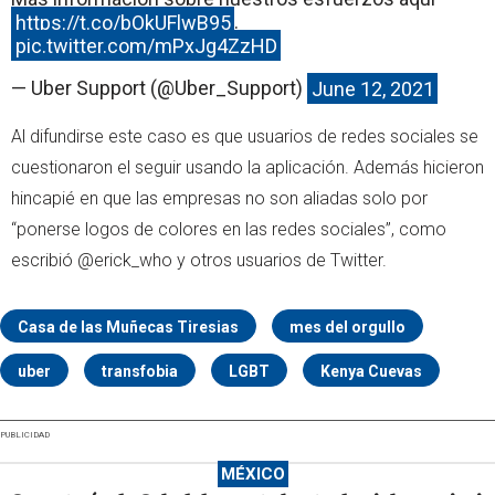
https://t.co/bOkUFlwB95
.
pic.twitter.com/mPxJg4ZzHD
— Uber Support (@Uber_Support)
June 12, 2021
Al difundirse este caso es que usuarios de redes sociales se
cuestionaron el seguir usando la aplicación. Además hicieron
hincapié en que las empresas no son aliadas solo por
“ponerse logos de colores en las redes sociales”, como
escribió @erick_who y otros usuarios de Twitter.
Casa de las Muñecas Tiresias
mes del orgullo
uber
transfobia
LGBT
Kenya Cuevas
PUBLICIDAD
MÉXICO