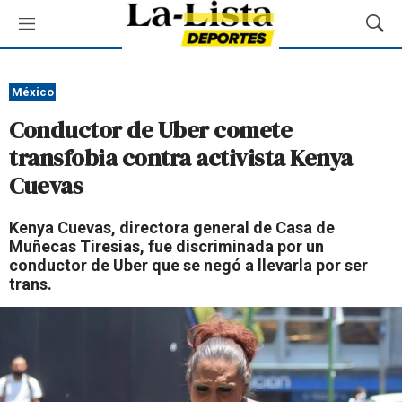
M
M
e
o
n
s
ú
t
México
r
Conductor de Uber comete
a
r
transfobia contra activista Kenya
B
Cuevas
ú
s
q
Kenya Cuevas, directora general de Casa de
u
Muñecas Tiresias, fue discriminada por un
e
conductor de Uber que se negó a llevarla por ser
d
trans.
a