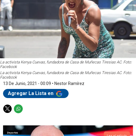
La activista Kenya Cuevas, fundadora de Casa de Muñecas Tiresias AC. Foto:
Facebook
La activista Kenya Cuevas, fundadora de Casa de Muñecas Tiresias AC. Foto:
Facebook
13 De Junio, 2021 - 00:09
•
Nestor Ramírez
Agregar La Lista en
T
W
w
h
i
a
t
t
Lea el artículo