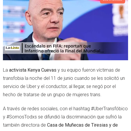
t
s
e
a
r
p
p
La
activista Kenya Cuevas
y su equipo fueron víctimas de
transfobia la noche del 11 de junio cuando se les solicitó un
servicio de Uber y el conductor, al llegar, se negó por el
hecho de tratarse de un grupo de mujeres trans.
A través de redes sociales, con el hashtag #UberTransfóbico
y #SomosTodxs se difundió la discriminación que sufrió la
también directora de
Casa de Muñecas de Tiresias y de