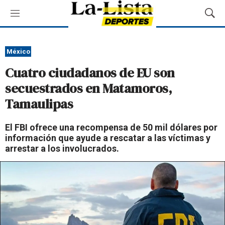
M
M
e
o
n
s
ú
t
México
r
Cuatro ciudadanos de EU son
a
r
secuestrados en Matamoros,
B
Tamaulipas
ú
s
q
El FBI ofrece una recompensa de 50 mil dólares por
u
información que ayude a rescatar a las víctimas y
e
arrestar a los involucrados.
d
a