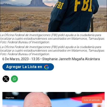
La Oficina Federal de Investigaciones (FBI) pidió ayuda a la ciudadanía para
localizar a cuatro estadounidenses secuestrados en Matamoros, Tamaulipas.
Foto: Federal Bureau of Investigation.
La Oficina Federal de Investigaciones (FBI) pidió ayuda a la ciudadanía para
localizar a cuatro estadounidenses secuestrados en Matamoros, Tamaulipas.
Foto: Federal Bureau of Investigation.
6 De Marzo, 2023 - 13:35
•
Stephanie Janneth Magaña Alcántara
Agregar La Lista en
T
W
w
h
i
a
t
t
t
s
Lea el artículo
e
a