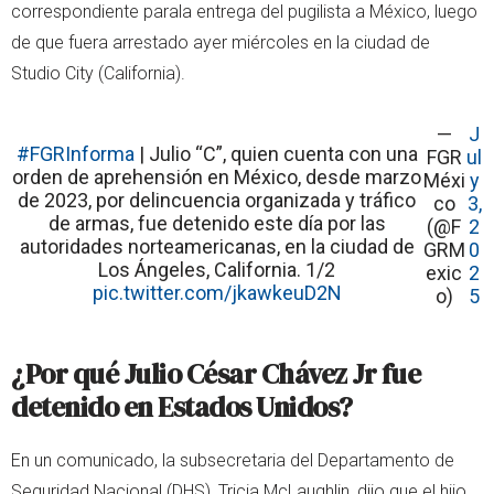
correspondiente parala entrega del pugilista a México, luego
de que fuera arrestado ayer miércoles en la ciudad de
Studio City (California).
—
J
#FGRInforma
| Julio “C”, quien cuenta con una
FGR
ul
orden de aprehensión en México, desde marzo
Méxi
y
de 2023, por delincuencia organizada y tráfico
co
3,
de armas, fue detenido este día por las
(@F
2
autoridades norteamericanas, en la ciudad de
GRM
0
Los Ángeles, California. 1/2
exic
2
pic.twitter.com/jkawkeuD2N
o)
5
¿Por qué Julio César Chávez Jr fue
detenido en Estados Unidos?
En un comunicado, la subsecretaria del Departamento de
Seguridad Nacional (DHS), Tricia McLaughlin, dijo que el hijo