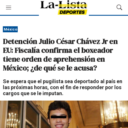
M
M
e
o
n
s
ú
t
México
r
Detención Julio César Chávez Jr en
a
r
EU: Fiscalía confirma el boxeador
B
tiene orden de aprehensión en
ú
s
México; ¿de qué se le acusa?
q
u
Se espera que el pugilista sea deportado al país en
e
las próximas horas, con el fin de responder por los
d
cargos que se le imputan.
a