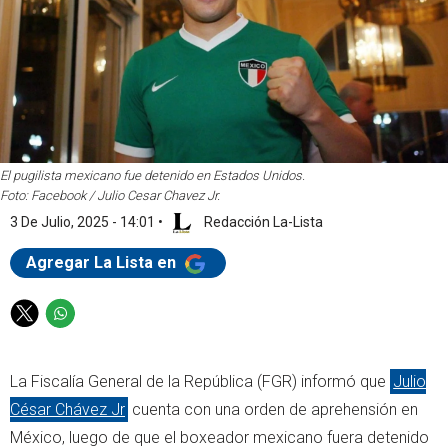
El pugilista mexicano fue detenido en Estados Unidos.
Foto: Facebook / Julio Cesar Chavez Jr.
3 De Julio, 2025 - 14:01
•
Redacción La-Lista
Agregar La Lista en
T
W
w
h
i
a
La Fiscalía General de la República (FGR) informó que
Julio
t
t
t
s
César Chávez Jr
cuenta con una orden de aprehensión en
e
a
México, luego de que el boxeador mexicano fuera detenido
r
p