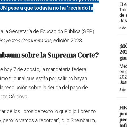
El 
N pese a que todavía no ha ‘recibido la
Tolu
de 
Jes
5 de
 a la Secretaría de Educación Pública (SEP)
royectos Comunitarios
, edición 2023.
¡Mé
202
einbaum sobre la Suprema Corte?
gim
Méx
 hoy 7 de agosto, la mandataria federal
en 
202
mo tribunal que están por salir no hayan
Jua
a resolución sobre la deuda del pago de
5 de
enzo Córdova.
FIF
rar de los libros de texto lo que dijo Lorenzo
pro
per
, pero lo vamos a recordar”, dijo Sheinbaum,
Inf