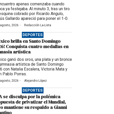
encuentro apenas comenzaba cuando
ca ya festejaba. Al minuto 3, tras un tiro
esquina cobrado por Ricardo Angulo,
ús Gallardo apareció para poner el 1-0.
·
 agosto, 2026
Redacción La-Lista
DEPORTES
xico brilla en Santo Domingo
6! Conquista cuatro medallas en
nasia artística
ico ganó dos oros, una plata y un bronce
gimnasia artística de Santo Domingo
6 con Natalia Escalera, Victoria Mata y
n Pablo Porras.
·
 agosto, 2026
Alejandro López
DEPORTES
A se disculpa por la polémica
puesta de privatizar el Mundial,
o mantiene su respaldo a Gianni
antino