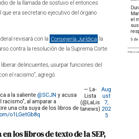
udio de la llamada de sostuvo el entonces
Dur
 que era secretario ejecutivo del órgano
Mar
el 
sus
res
ederal revisará con la
Consejería Jurídica
la
5 de
urso contra la resolución de la Suprema Corte.
PUBLICID
 liberar delincuentes, usurpar funciones del
con el racismo”, agregó.
— La-
Aug
ica a la saliente
@SCJN
y acusa
Lista
ust
l racismo", al amparar a
(@LaLis
7,
ire una cita suya de los libros de
tanews)
202
.com/o1LGetGb8q
5
n los libros de texto de la SEP,