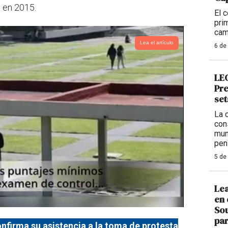
o en 2015.
El 
pri
cam
Lea el artículo
6 de
LEG
Pre
set
La 
con
mun
pen
5 de
Lea
en 
Sou
par
firma su asistencia a la toma de protesta