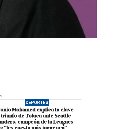
AD
DEPORTES
onio Mohamed explica la clave
 triunfo de Toluca ante Seattle
unders, campeón de la Leagues
: “les cuesta más jugar acá”