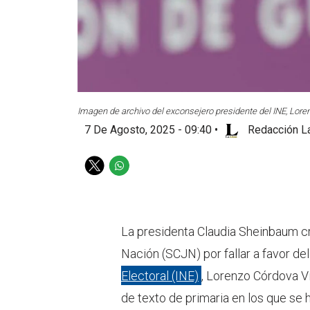
Imagen de archivo del exconsejero presidente del INE, Lore
7 De Agosto, 2025 - 09:40
•
Redacción La
T
W
w
h
i
a
t
t
t
s
La presidenta Claudia Sheinbaum cri
e
a
Nación (SCJN) por fallar a favor d
r
p
p
Electoral (INE)
, Lorenzo Córdova Vil
de texto de primaria en los que se