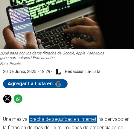
¿Qué pasa con los datos filtrados de Google, Apple y servicios
gubernamentales? Esto se sabe.
Foto: Pexels.
20 De Junio, 2025 - 18:29
•
Redacción La-Lista
Agregar La Lista en
T
W
w
h
i
a
Una masiva
brecha de seguridad en Internet
ha derivado en
t
t
t
s
la filtración de más de 16 mil millones de credenciales de
e
a