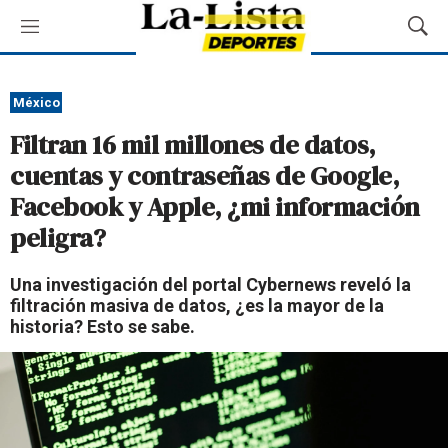
M
M
e
o
n
s
ú
t
México
r
Filtran 16 mil millones de datos,
a
r
cuentas y contraseñas de Google,
B
Facebook y Apple, ¿mi información
ú
s
peligra?
q
u
Una investigación del portal Cybernews reveló la
e
filtración masiva de datos, ¿es la mayor de la
d
historia? Esto se sabe.
a