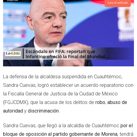
t
s
Lea el artículo
e
a
r
p
p
La defensa de la alcaldesa suspendida en Cuauhtémoc,
Sandra Cuevas, logró establecer un acuerdo reparatorio con
la Fiscalía General de Justicia de la Ciudad de México
(FGJCDMX), que la acusa de los delitos de
robo
,
abuso de
autoridad
y
discriminación
.
Sandra Cuevas, que llegó a la alcaldía de Cuauhtémoc
por el
bloque de oposición al partido gobernante de Morena
, tendrá