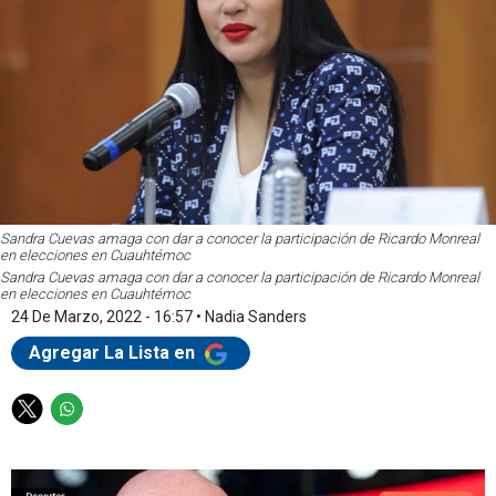
Sandra Cuevas amaga con dar a conocer la participación de Ricardo Monreal
en elecciones en Cuauhtémoc
Sandra Cuevas amaga con dar a conocer la participación de Ricardo Monreal
en elecciones en Cuauhtémoc
24 De Marzo, 2022 - 16:57
•
Nadia Sanders
Agregar La Lista en
T
W
w
h
i
a
t
t