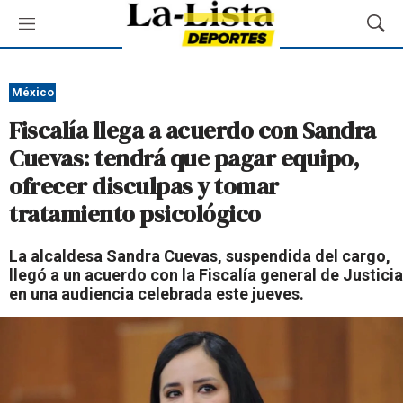
M
M
e
o
n
s
ú
t
México
r
Fiscalía llega a acuerdo con Sandra
a
r
Cuevas: tendrá que pagar equipo,
B
ofrecer disculpas y tomar
ú
s
tratamiento psicológico
q
u
La alcaldesa Sandra Cuevas, suspendida del cargo,
e
llegó a un acuerdo con la Fiscalía general de Justicia
d
en una audiencia celebrada este jueves.
a