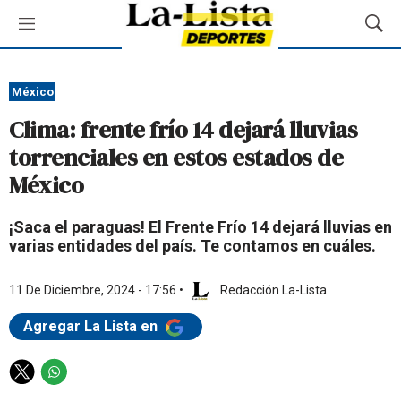
M
M
e
o
n
s
ú
t
México
r
Clima: frente frío 14 dejará lluvias
a
r
torrenciales en estos estados de
B
México
ú
s
q
¡Saca el paraguas! El Frente Frío 14 dejará lluvias en
u
varias entidades del país. Te contamos en cuáles.
e
d
11 De Diciembre, 2024 - 17:56
•
Redacción La-Lista
a
Agregar La Lista en
T
W
w
h