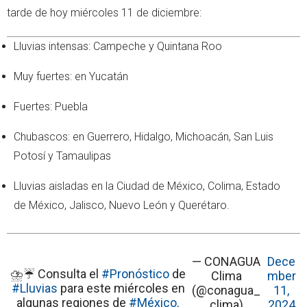
tarde de hoy miércoles 11 de diciembre:
Lluvias intensas: Campeche y Quintana Roo
Muy fuertes: en Yucatán
Fuertes: Puebla
Chubascos: en Guerrero, Hidalgo, Michoacán, San Luis
Potosí y Tamaulipas
Lluvias aisladas en la Ciudad de México, Colima, Estado
de México, Jalisco, Nuevo León y Querétaro.
— CONAGUA
Dece
⛈️☔️ Consulta el
#Pronóstico
de
Clima
mber
#Lluvias
para este miércoles en
(@conagua_
11,
algunas regiones de
#México
.
clima)
2024