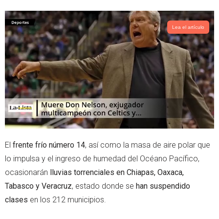
i
a
t
t
t
s
Lea el artículo
e
a
r
p
p
El
frente frío número 14
, así como la masa de aire polar que
lo impulsa y el ingreso de humedad del Océano Pacífico,
ocasionarán
lluvias torrenciales en
Chiapas, Oaxaca,
Tabasco y Veracruz
, estado donde se
han suspendido
clases
en los 212 municipios.